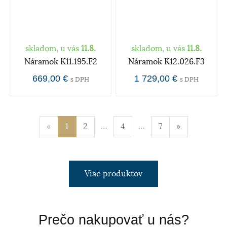
skladom, u vás
11.8.
skladom, u vás
11.8.
Náramok K11.195.F2
Náramok K12.026.F3
669,00 €
1 729,00 €
s DPH
s DPH
…
…
«
1
2
4
7
»
Viac produktov
Prečo nakupovať u nás?