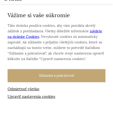
Vážime si vaše súkromie
Personalizovaný šperk
O nás
Táto stránka používa cookies, aby vám ponúkla skvelý
Kontakt
zážitok z prehliadania. Všetky dôležité informácie
nájdete
na stránke Cookies
. Nevyhnuté cookies sú automaticky
zapnuté. Ak súhlasíte s prijatím všetkých cookies, ktoré sa
Sme rodinná firma a zameriavame sa na predaj hodiniek
nachádzajú na tomto webe, môžete to potvrdiť tlačidlom
a šperkov od roku 1994.
“Súhlasím a pokračovať", ak chcete svoje nastavenia upraviť
Pozrite sa na naše ďaľšie web stránky.
kliknite na tlačidlo “Upraviť nastavenia cookies".
Súhlasím a pokračovať
Odmietnuť všetko
Všetky práva vyhradené
© 2026 Klenotnik.sk
Tvorba e-shopov
od
Blueweb s.r.o.
Upraviť nastavenia cookies
Sme registrovaní na
puncovom úrade SR