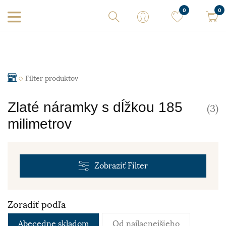
0
0
Filter produktov
Zlaté náramky s dĺžkou 185
(3)
milimetrov
Zobraziť
Filter
Zoradiť podľa
Abecedne skladom
Od najlacnejšieho