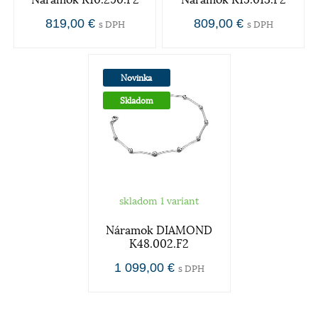
Náramok K10.290.F2
Náramok K15.013.F2
819,00 €
809,00 €
s DPH
s DPH
Novinka
Skladom
skladom 1 variant
Náramok DIAMOND
K48.002.F2
1 099,00 €
s DPH