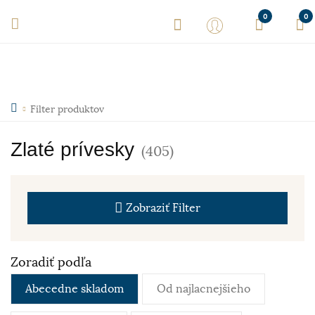
0
0
Filter produktov
Zlaté prívesky
(405)
Zobraziť
Filter
Zoradiť podľa
Abecedne skladom
Od najlacnejšieho