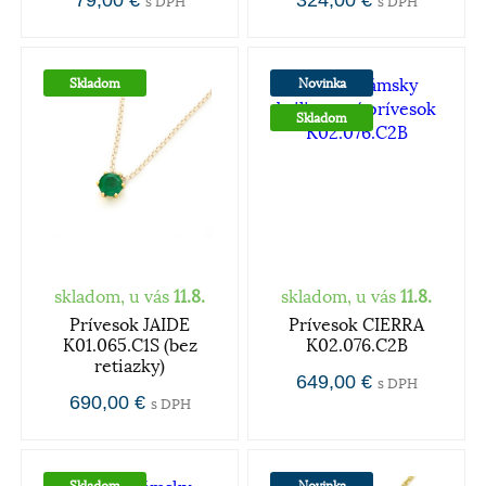
79,00 €
324,00 €
s DPH
s DPH
Skladom
Novinka
Skladom
skladom, u vás
11.8.
skladom, u vás
11.8.
Prívesok JAIDE
Prívesok CIERRA
K01.065.C1S (bez
K02.076.C2B
retiazky)
649,00 €
s DPH
690,00 €
s DPH
Skladom
Novinka