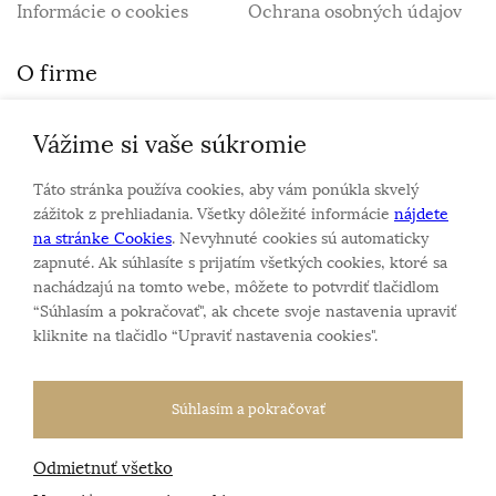
Informácie o cookies
Ochrana osobných údajov
O firme
Vážime si vaše súkromie
Personalizovaný šperk
O nás
Táto stránka používa cookies, aby vám ponúkla skvelý
Kontakt
zážitok z prehliadania. Všetky dôležité informácie
nájdete
na stránke Cookies
. Nevyhnuté cookies sú automaticky
zapnuté. Ak súhlasíte s prijatím všetkých cookies, ktoré sa
Sme rodinná firma a zameriavame sa na predaj hodiniek
nachádzajú na tomto webe, môžete to potvrdiť tlačidlom
a šperkov od roku 1994.
“Súhlasím a pokračovať", ak chcete svoje nastavenia upraviť
Pozrite sa na naše ďaľšie web stránky.
kliknite na tlačidlo “Upraviť nastavenia cookies".
Súhlasím a pokračovať
Odmietnuť všetko
Všetky práva vyhradené
© 2026 Klenotnik.sk
Tvorba e-shopov
od
Blueweb s.r.o.