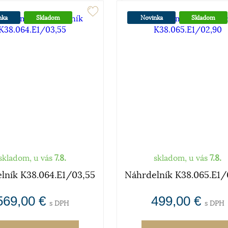
nka
Skladom
Novinka
Skladom
skladom, u vás
7.8.
skladom, u vás
7.8.
lník K38.064.E1/03,55
Náhrdelník K38.065.E1/
569,00 €
499,00 €
s DPH
s DPH