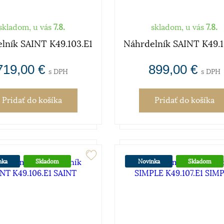
skladom, u vás
7.8.
skladom, u vás
7.8.
lník SAINT K49.103.E1
Náhrdelník SAINT K49.1
719,00 €
899,00 €
s DPH
s DPH
Pridať
do košíka
Pridať
do košíka
nka
Skladom
Novinka
Skladom