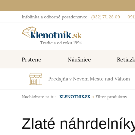
Infolinka a odborné poradenstvo:
(032) 771 28 09
0911
Tradícia od roku 1994
Prstene
Náušnice
Retiaz
Predajňa v Novom Meste nad Váhom
Nachádzate sa tu:
KLENOTNIK.SK
Filter produktov
Zlaté náhrdelník