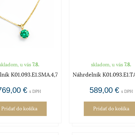
skladom, u vás
7.8.
skladom, u vás
7.8.
ník K01.093.E1.SMA.4,7
Náhrdelník K01.093.E1.T
769,00 €
589,00 €
s DPH
s DPH
Pridať
do košíka
Pridať
do košíka