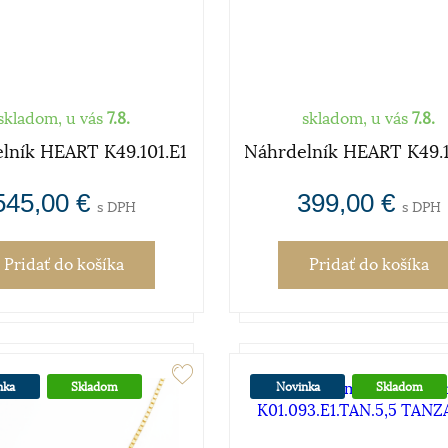
skladom, u vás
7.8.
skladom, u vás
7.8.
lník HEART K49.101.E1
Náhrdelník HEART K49.1
545,00 €
399,00 €
s DPH
s DPH
Pridať
do košíka
Pridať
do košíka
nka
Skladom
Novinka
Skladom