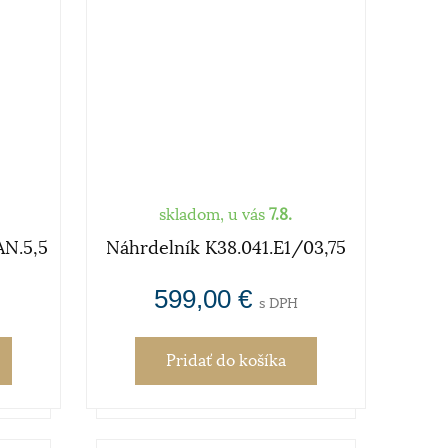
skladom, u vás
7.8.
AN.5,5
Náhrdelník K38.041.E1/03,75
599,00 €
s DPH
Pridať
do košíka