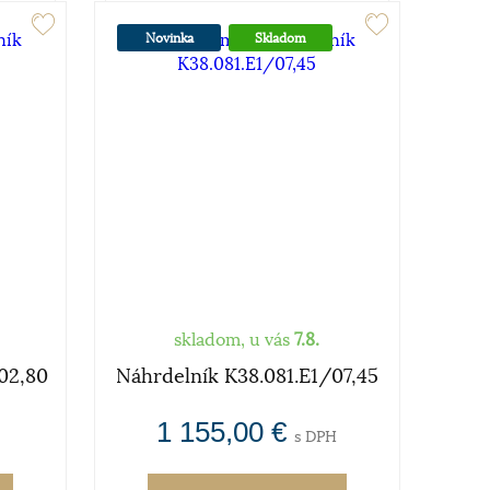
Novinka
Skladom
skladom, u vás
7.8.
02,80
Náhrdelník K38.081.E1/07,45
1 155,00 €
s DPH