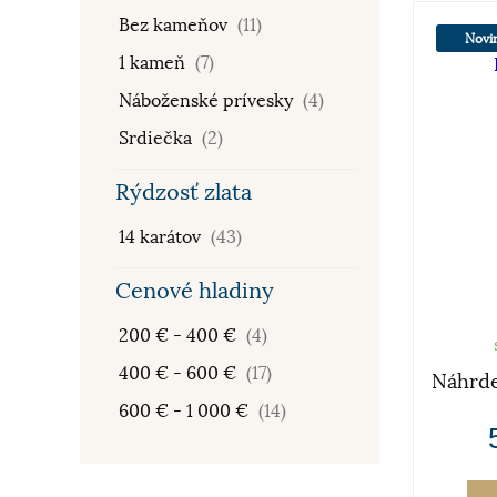
Bez kameňov
(11)
Novi
1 kameň
(7)
Náboženské prívesky
(4)
Srdiečka
(2)
Rýdzosť zlata
14 karátov
(43)
Cenové hladiny
200 € - 400 €
(4)
400 € - 600 €
(17)
Náhrde
600 € - 1 000 €
(14)