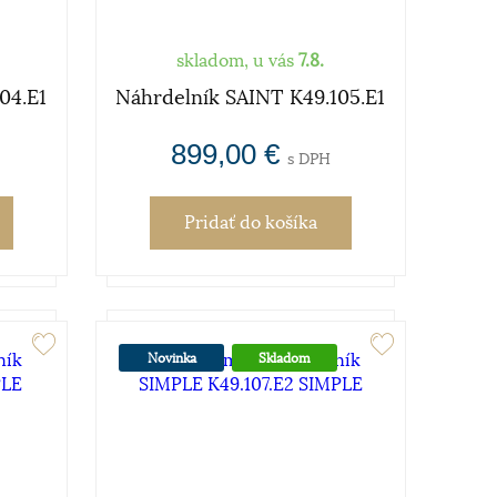
skladom, u vás
7.8.
04.E1
Náhrdelník SAINT K49.105.E1
899,00 €
s DPH
Pridať
do košíka
Novinka
Skladom