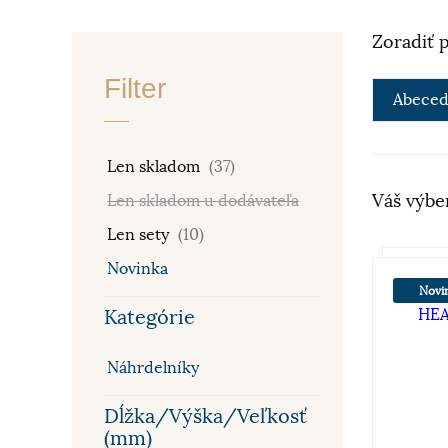
Zoradiť 
Filter
Abeced
Len skladom
(37)
Váš výbe
Len skladom u dodávateľa
Len sety
(10)
Novinka
Novi
Kategórie
Náhrdelníky
Dĺžka/Výška/Veľkosť
(mm)