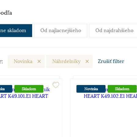
podľa
ne skladom
Od najlacnejšieho
Od najdrahšieho
r:
Novinka
Náhrdelníky
Zrušiť
filter
nka
Skladom
Novinka
Skladom