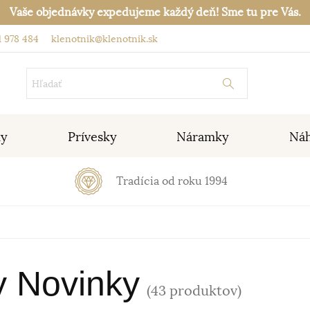
Vaše objednávky expedujeme každý deň! Sme tu pre Vás.
 978 484
klenotnik@klenotnik.sk
ky
Prívesky
Náramky
Náh
Tradícia od roku 1994
y Novinky
(43 produktov)