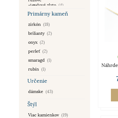
430 mm
(1)
ružové zlato
(4)
450 mm mm
(1)
Primárny kameň
450 mm
(19)
zirkón
(18)
480 mm
(1)
brilianty
(2)
480 mm mm
(1)
onyx
(2)
500 mm
(2)
perleť
(2)
smaragd
(1)
Náhrdel
rubín
(1)
malachit
(1)
Určenie
tanzanit
(1)
dámske
(43)
Štýl
Viac kamienkov
(19)