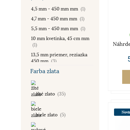
4,5 mm - 450 mm mm
(1)
4,7 mm - 450 mm mm
(1)
5,5 mm - 450 mm mm
(1)
10 mm kvetinka, 45 cm mm
Náhrde
(1)
13,5 mm priemer, reziazka
450 mm
(3)
Farba zlata
27 mm + 420 mm mm
(1)
42-45 cm mm
(1)
43-45 cm mm
(1)
žlté zlato
(35)
400 mm
(1)
420 mm
(7)
Novi
biele zlato
(5)
420 - 450 mm mm
(2)