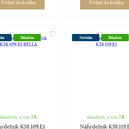
Pridať
do košíka
Pridať
do košíka
nka
Skladom
Novinka
Skladom
skladom, u vás
7.8.
skladom, u vás
7.8.
rdelník K38.109.E1
Náhrdelník K38.119.