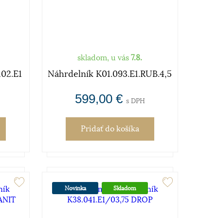
skladom, u vás
7.8.
02.E1
Náhrdelník K01.093.E1.RUB.4,5
599,00 €
s DPH
Pridať
do košíka
Novinka
Skladom