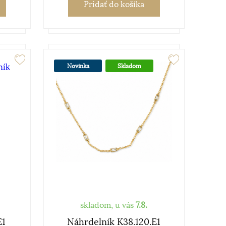
Pridať
do košíka
Novinka
Skladom
skladom, u vás
7.8.
E1
Náhrdelník K38.120.E1