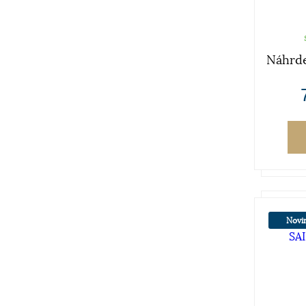
Náhrde
Novi