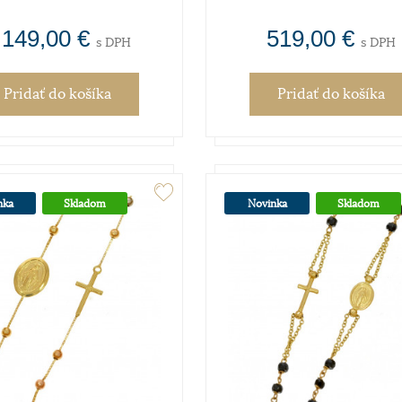
 149,00 €
519,00 €
s DPH
s DPH
Pridať
do košíka
Pridať
do košíka
nka
Skladom
Novinka
Skladom