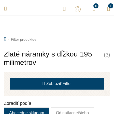
Vaše objednávky expedujeme každý deň! Sme tu pre Vás.
0
0
Filter produktov
Zlaté náramky s dĺžkou 195
(3)
milimetrov
Zobraziť
Filter
Zoradiť podľa
Abecedne skladom
Od najlacnejšieho