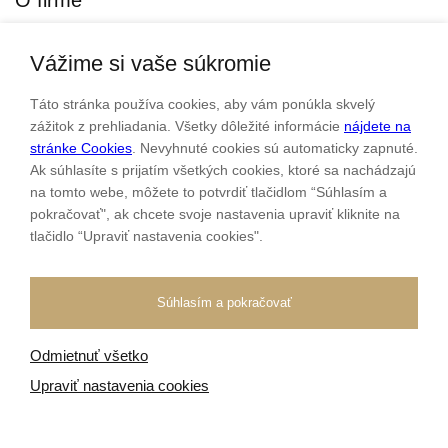
O firme
Vážime si vaše súkromie
Personalizovaný šperk
O nás
Táto stránka používa cookies, aby vám ponúkla skvelý
Kontakt
zážitok z prehliadania. Všetky dôležité informácie
nájdete na
stránke Cookies
. Nevyhnuté cookies sú automaticky zapnuté.
Ak súhlasíte s prijatím všetkých cookies, ktoré sa nachádzajú
Sme rodinná firma a zameriavame sa na predaj hodiniek a
na tomto webe, môžete to potvrdiť tlačidlom “Súhlasím a
šperkov od roku 1994.
pokračovať", ak chcete svoje nastavenia upraviť kliknite na
tlačidlo “Upraviť nastavenia cookies".
Pozrite sa na naše ďaľšie web stránky.
Súhlasím a pokračovať
Odmietnuť všetko
Všetky práva vyhradené
© 2026 Klenotnik.sk
Tvorba e-shopov
od
Blueweb s.r.o.
Upraviť nastavenia cookies
Sme registrovaní na
puncovom úrade SR