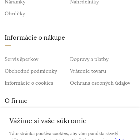
Náramky
Náhrdelníky
Obrúčky
Informácie o nákupe
Servis šperkov
Dopravy a platby
Obchodné podmienky
Vrátenie tovaru
Informácie o cookies
Ochrana osobných údajov
O firme
Vážime si vaše súkromie
Personalizovaný šperk
O nás
Táto stránka používa cookies, aby vám ponúkla skvelý
Kontakt