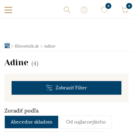
0
0
Klenotnik.sk
Adine
Adine
(4)
Zobraziť
Filter
Zoradiť podľa
Abecedne skladom
Od najlacnejšieho