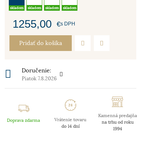
skladom
skladom
skladom
skladom
1255,00
€
s DPH
Pridať do košíka
Doručenie:
Piatok 7.8.2026
Kamenná predajňa
Vrátenie tovaru
Doprava zdarma
na trhu od roku
do 14 dní
1994