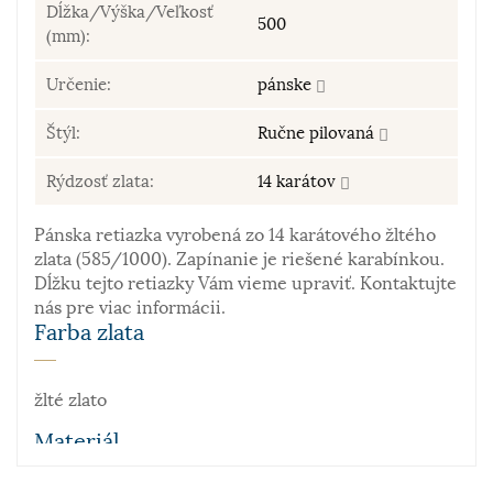
Dĺžka/Výška/Veľkosť
500
(mm):
Určenie:
pánske
Štýl:
Ručne pilovaná
Rýdzosť zlata:
14 karátov
Pánska retiazka vyrobená zo 14 karátového žltého
zlata (585/1000). Zapínanie je riešené karabínkou.
Dĺžku tejto retiazky Vám vieme upraviť. Kontaktujte
nás pre viac informácii.
Farba zlata
žlté zlato
Materiál