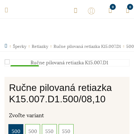
0
0
Šperky
Retiazky
Ručne pilovaná retiazka K15.007.D1
500
Skladom
Ručne pilovaná retiazka
K15.007.D1.500/08,10
Zvoľte variant
500
500
550
550