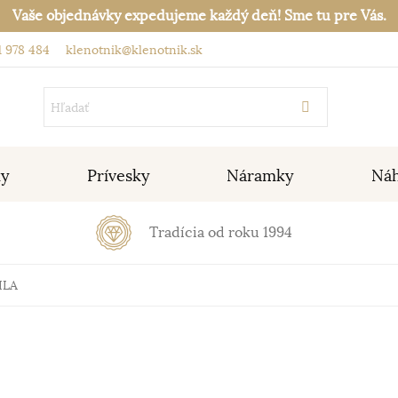
Vaše objednávky expedujeme každý deň! Sme tu pre Vás.
 978 484
klenotnik@klenotnik.sk
ky
Prívesky
Náramky
Náh
Tradícia od roku 1994
ILA