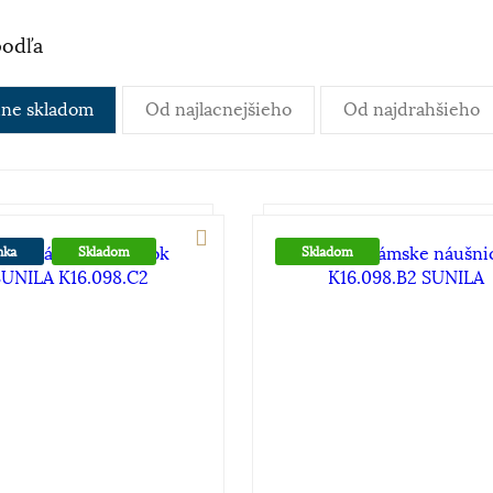
podľa
ne skladom
Od najlacnejšieho
Od najdrahšieho
nka
Skladom
Skladom