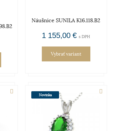
Náušnice SUNILA K16.118.B2
98.B2
1 155,00 €
s DPH
Vybrať variant
Novinka