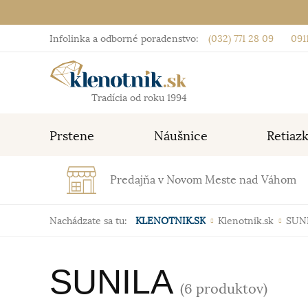
Infolinka a odborné poradenstvo:
(032) 771 28 09
0911
Tradícia od roku 1994
Prstene
Náušnice
Retiaz
Predajňa v Novom Meste nad Váhom
Nachádzate sa tu:
KLENOTNIK.SK
Klenotnik.sk
SUN
SUNILA
(6 produktov)