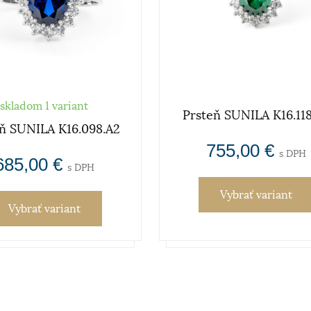
skladom 1 variant
Prsteň SUNILA K16.11
eň SUNILA K16.098.A2
755,00 €
s DPH
685,00 €
s DPH
Vybrať variant
Vybrať variant