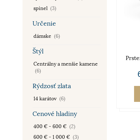
spinel
(3)
Určenie
dámske
(6)
Štýl
Prst
Centrálny a menšie kamene
(6)
Rýdzosť zlata
14 karátov
(6)
Cenové hladiny
400 € - 600 €
(2)
600 € - 1 000 €
(3)