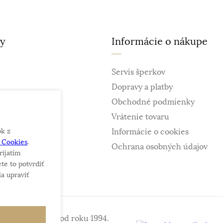
ty
Informácie o nákupe
Servis šperkov
Dopravy a platby
Obchodné podmienky
Vrátenie tovaru
ok z
Informácie o cookies
e Cookies
.
ky
Ochrana osobných údajov
rijatím
te to potvrdiť
a upraviť
iniek a šperkov od roku 1994.