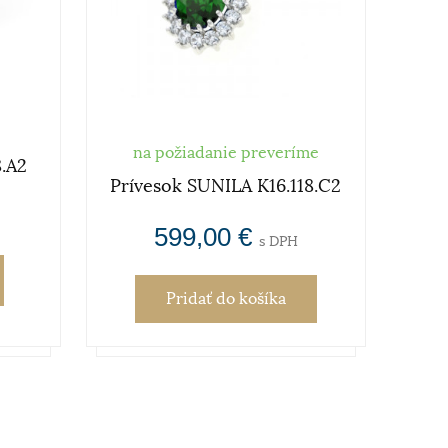
na požiadanie preveríme
8.A2
Prívesok SUNILA K16.118.C2
599,00 €
s DPH
Pridať
do košíka