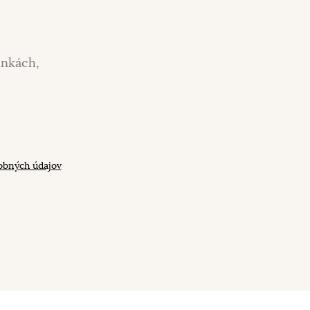
inkách,
obných údajov