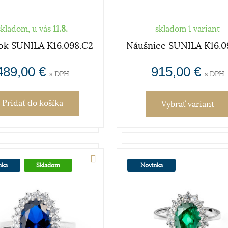
skladom, u vás
11.8.
skladom 1 variant
ok SUNILA K16.098.C2
Náušnice SUNILA K16.0
489,00 €
915,00 €
s DPH
s DPH
Pridať
do košíka
Vybrať variant
nka
Skladom
Novinka