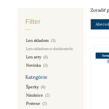
Zoradiť 
Filter
Abeced
Len skladom
(3)
Len skladom u dodávateľa
Novi
Len sety
(6)
Novinka
(5)
Kategórie
Šperky
(6)
Náušnice
(2)
Prstene
(2)