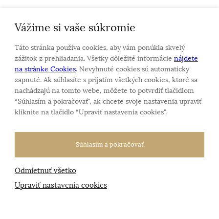
Vážime si vaše súkromie
Personalizovaný šperk
O nás
Táto stránka používa cookies, aby vám ponúkla skvelý
Kontakt
zážitok z prehliadania. Všetky dôležité informácie
nájdete
na stránke Cookies
. Nevyhnuté cookies sú automaticky
zapnuté. Ak súhlasíte s prijatím všetkých cookies, ktoré sa
Sme rodinná firma a zameriavame sa na predaj hodiniek
nachádzajú na tomto webe, môžete to potvrdiť tlačidlom
a šperkov od roku 1994.
“Súhlasím a pokračovať", ak chcete svoje nastavenia upraviť
Pozrite sa na naše ďaľšie web stránky.
kliknite na tlačidlo “Upraviť nastavenia cookies".
Súhlasím a pokračovať
Odmietnuť všetko
Všetky práva vyhradené
© 2026 Klenotnik.sk
Tvorba e-shopov
od
Blueweb s.r.o.
Upraviť nastavenia cookies
Sme registrovaní na
puncovom úrade SR