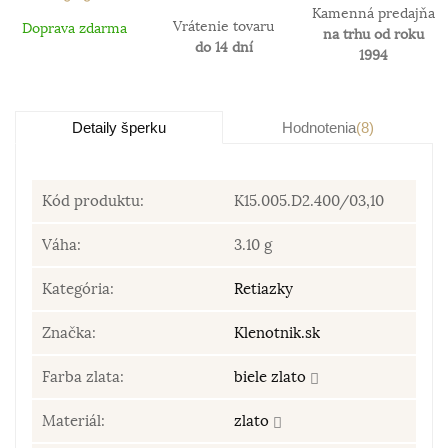
Kamenná predajňa
Vrátenie tovaru
Doprava zdarma
na trhu od roku
do 14 dní
1994
Detaily šperku
Hodnotenia
(8)
Kód produktu:
K15.005.D2.400/03,10
Váha:
3.10 g
Kategória:
Retiazky
Značka:
Klenotnik.sk
Farba zlata:
biele zlato
Materiál:
zlato