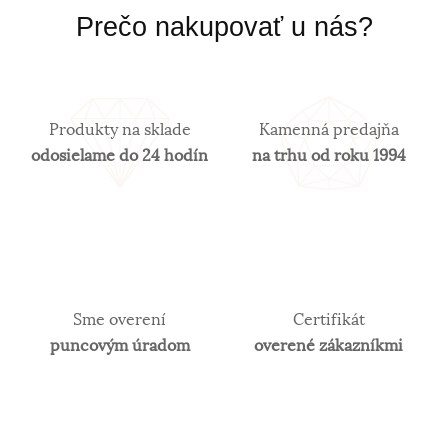
investičné účely. V súčasnosti je v obľube najmä
Prečo nakupovať u nás?
biele zlato. Obsah zlata v klenotníckych zliatinách
alebo rýdzosť sa vyjadruje v karátoch. 14 karátové
zlato je najpoužívanejšie z hľadiska trvácnosti
šperkov.
Produkty na sklade
Kamenná predajňa
odosielame do 24 hodín
na trhu od roku 1994
Sme overení
Certifikát
puncovým úradom
overené zákazníkmi