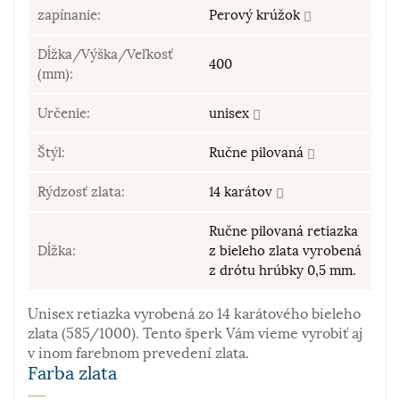
zapínanie:
Perový krúžok
Dĺžka/Výška/Veľkosť
400
(mm):
Určenie:
unisex
Štýl:
Ručne pilovaná
Rýdzosť zlata:
14 karátov
Ručne pilovaná retiazka
Dĺžka:
z bieleho zlata vyrobená
z drótu hrúbky 0,5 mm.
Unisex retiazka vyrobená zo 14 karátového bieleho
zlata (585/1000). Tento šperk Vám vieme vyrobiť aj
v inom farebnom prevedení zlata.
Farba zlata