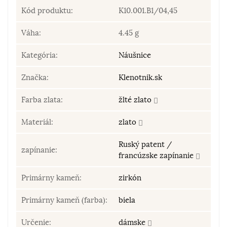
Kód produktu:
K10.001.B1/04,45
Váha:
4.45 g
Kategória:
Náušnice
Značka:
Klenotnik.sk
Farba zlata:
žlté zlato
Materiál:
zlato
Ruský patent /
zapínanie:
francúzske zapínanie
Primárny kameň:
zirkón
Primárny kameň (farba):
biela
Určenie:
dámske