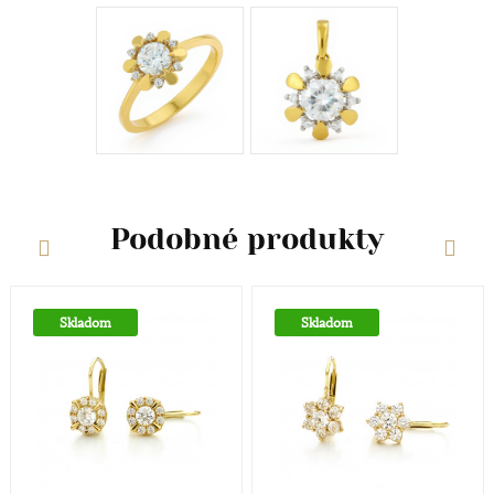
tak v súčasnosti dosť moderné biele zlato. Obsah
zlata v klenotníckych zliatinách alebo rýdzosť sa
vyjadruje v karátoch. V súčasnej dobe poznáme
zlato od 9 Ct až po 24Ct.
zapínanie
Ruský patent / francúzske zapínanie
Podobné produkty
Určenie
Dámske hodinky a šperky sú v dnešnej dobe
Skladom
Skladom
prevažne dizajnovou záležitosťou a zdobiaci efekt je
nadradený účelu hodiniek - ukazovať čas. V
súčasnosti je škála dámskych hodiniek a šperkov
skutočne široká, od rôznych malých decentnejších
až po veľké extravagantné.
Štýl