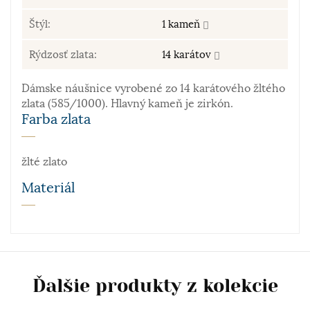
Štýl:
1 kameň
Rýdzosť zlata:
14 karátov
Dámske náušnice vyrobené zo 14 karátového žltého
zlata (585/1000). Hlavný kameň je zirkón.
Farba zlata
žlté zlato
Materiál
Zlato patrí k najstarším kovom. Je to ušľachtilý, žltý,
stály a veľmi kujný kov známy už od staroveku, ktorý
sa používa najmä na výrobu šperkov. Samotné rýdze
zlato je príliš mäkké a šperky z neho zhotovené by
Ďalšie produkty z kolekcie
sa nehodili pre praktické použitie. Prímesi paládia
a niklu navyše sfarbujú vzniknutú zliatinu – vzniká