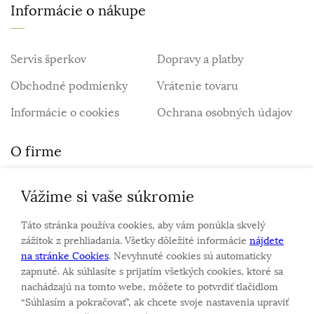
Informácie o nákupe
Servis šperkov
Dopravy a platby
Obchodné podmienky
Vrátenie tovaru
Informácie o cookies
Ochrana osobných údajov
O firme
Vážime si vaše súkromie
Personalizovaný šperk
O nás
Táto stránka používa cookies, aby vám ponúkla skvelý
Kontakt
zážitok z prehliadania. Všetky dôležité informácie
nájdete
na stránke Cookies
. Nevyhnuté cookies sú automaticky
zapnuté. Ak súhlasíte s prijatím všetkých cookies, ktoré sa
Sme rodinná firma a zameriavame sa na predaj hodiniek
nachádzajú na tomto webe, môžete to potvrdiť tlačidlom
a šperkov od roku 1994.
“Súhlasím a pokračovať", ak chcete svoje nastavenia upraviť