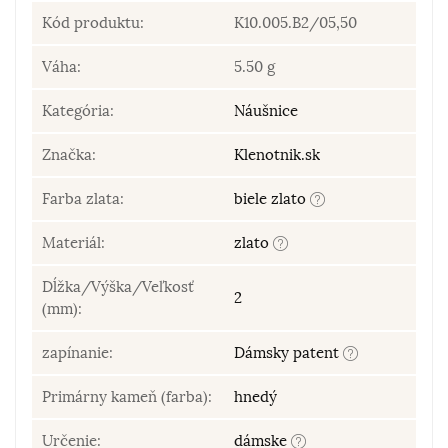
Kód produktu:
K10.005.B2/05,50
Váha:
5.50 g
Kategória:
Náušnice
Značka:
Klenotnik.sk
Farba zlata:
biele zlato
Materiál:
zlato
Dĺžka/Výška/Veľkosť
2
(mm):
zapínanie:
Dámsky patent
Primárny kameň (farba):
hnedý
Určenie:
dámske