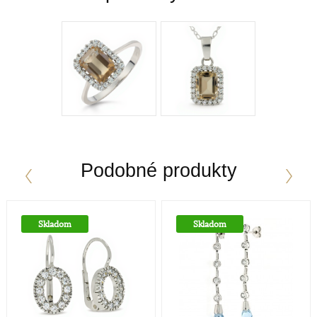
a niklu navyše sfarbujú vzniknutú zliatinu – vzniká
tak v súčasnosti dosť moderné biele zlato. Obsah
zlata v klenotníckych zliatinách alebo rýdzosť sa
vyjadruje v karátoch. V súčasnej dobe poznáme
zlato od 9 Ct až po 24Ct.
zapínanie
Dámsky patent
Podobné produkty
Určenie
Dámske hodinky a šperky sú v dnešnej dobe
Skladom
Skladom
prevažne dizajnovou záležitosťou a zdobiaci efekt je
nadradený účelu hodiniek - ukazovať čas. V
súčasnosti je škála dámskych hodiniek a šperkov
skutočne široká, od rôznych malých decentnejších
až po veľké extravagantné.