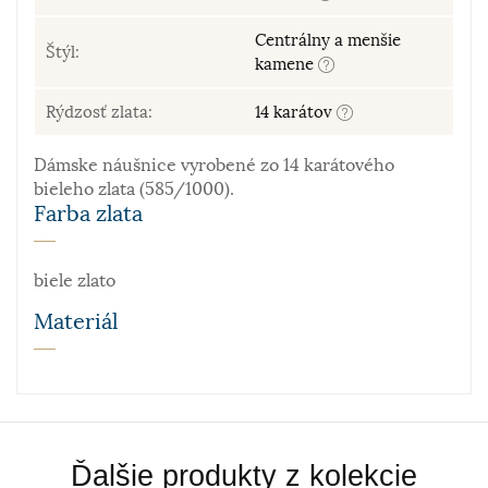
Centrálny a menšie
Štýl:
kamene
Rýdzosť zlata:
14 karátov
Dámske náušnice vyrobené zo 14 karátového
bieleho zlata (585/1000).
Farba zlata
biele zlato
Materiál
Zlato patrí k najstarším kovom. Je to ušľachtilý, žltý,
stály a veľmi kujný kov známy už od staroveku, ktorý
sa používa najmä na výrobu šperkov. Samotné rýdze
zlato je príliš mäkké a šperky z neho zhotovené by
Ďalšie produkty z kolekcie
sa nehodili pre praktické použitie. Prímesi paládia