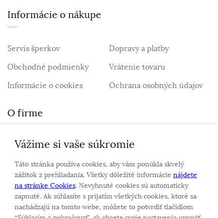
Informácie o nákupe
Servis šperkov
Dopravy a platby
Obchodné podmienky
Vrátenie tovaru
Informácie o cookies
Ochrana osobných údajov
O firme
Vážime si vaše súkromie
Personalizovaný šperk
O nás
Táto stránka používa cookies, aby vám ponúkla skvelý
Kontakt
zážitok z prehliadania. Všetky dôležité informácie
nájdete
na stránke Cookies
. Nevyhnuté cookies sú automaticky
zapnuté. Ak súhlasíte s prijatím všetkých cookies, ktoré sa
Sme rodinná firma a zameriavame sa na predaj hodiniek
nachádzajú na tomto webe, môžete to potvrdiť tlačidlom
a šperkov od roku 1994.
“Súhlasím a pokračovať", ak chcete svoje nastavenia upraviť