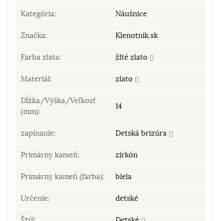
Kategória:
Náušnice
Značka:
Klenotnik.sk
Farba zlata:
žlté zlato
Materiál:
zlato
Dĺžka/Výška/Veľkosť
14
(mm):
zapínanie:
Detská brizúra
Primárny kameň:
zirkón
Primárny kameň (farba):
biela
Určenie:
detské
Štýl:
Detské