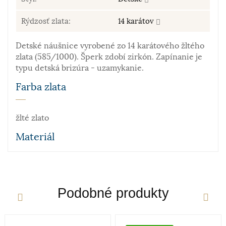
Rýdzosť zlata:
14 karátov
Detské náušnice vyrobené zo 14 karátového žltého
zlata (585/1000). Šperk zdobí zirkón. Zapínanie je
typu detská brizúra - uzamykanie.
Farba zlata
žlté zlato
Materiál
Zlato patrí k najstarším kovom. Je to ušľachtilý, žltý,
stály a veľmi kujný kov známy už od staroveku, ktorý
sa používa najmä na výrobu šperkov. Samotné rýdze
Podobné produkty
zlato je príliš mäkké a šperky z neho zhotovené by
sa nehodili pre praktické použitie. Prímesi paládia
a niklu navyše sfarbujú vzniknutú zliatinu – vzniká