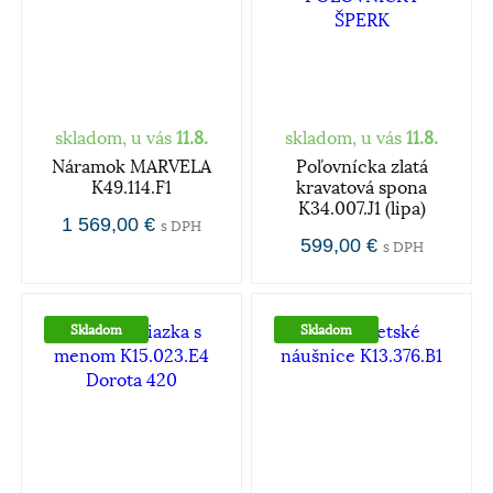
skladom, u vás
11.8.
skladom, u vás
11.8.
Náramok MARVELA
Poľovnícka zlatá
K49.114.F1
kravatová spona
K34.007.J1 (lipa)
1 569,00 €
s DPH
599,00 €
s DPH
Skladom
Skladom