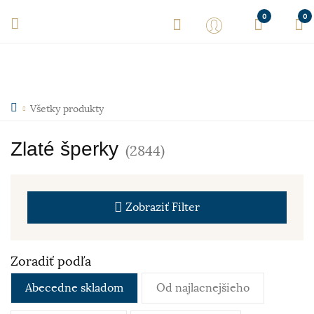
0
0
Všetky produkty
Zlaté šperky
(2844)
Zobraziť
Filter
Zoradiť podľa
Abecedne skladom
Od najlacnejšieho