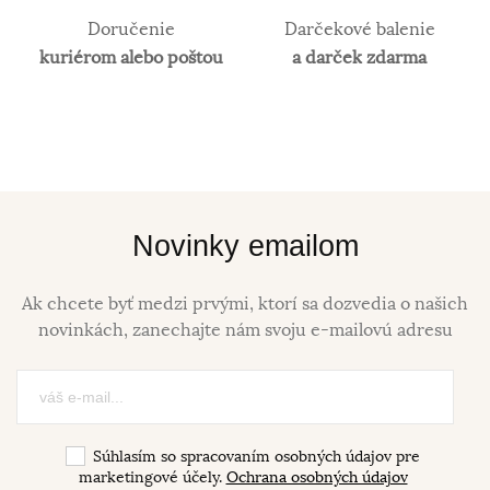
praktické použitie a preto je vhodné najmä na
investičné účely. V súčasnosti je v obľube najmä
Doručenie
Darčekové balenie
biele zlato. Obsah zlata v klenotníckych zliatinách
kuriérom alebo poštou
a darček zdarma
alebo rýdzosť sa vyjadruje v karátoch. 14 karátové
zlato je najpoužívanejšie z hľadiska trvácnosti
šperkov.
Novinky emailom
Ak chcete byť medzi prvými, ktorí sa dozvedia o našich
novinkách, zanechajte nám svoju e-mailovú adresu
Súhlasím so spracovaním osobných údajov pre
marketingové účely.
Ochrana osobných údajov