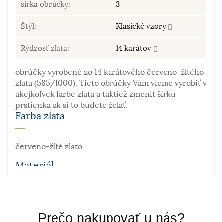
šírka obrúčky:
3
Štýl:
Klasické vzory
Rýdzosť zlata:
14 karátov
obrúčky vyrobené zo 14 karátového červeno-žltého
zlata (585/1000). Tieto obrúčky Vám vieme vyrobiť v
akejkoľvek farbe zlata a taktiež zmeniť šírku
prstienka ak si to budete želať.
Farba zlata
červeno-žlté zlato
Materiál
Zlato patrí k najstarším kovom. Je to ušľachtilý, žltý,
stály a veľmi kujný kov známy už od staroveku, ktorý
Prečo nakupovať u nás?
sa používa najmä na výrobu šperkov. Samotné rýdze