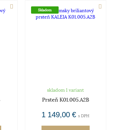
Skladom
skladom 1 variant
B
Prsteň K01.005.A2B
1 149,00 €
s DPH