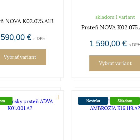
skladom 1 variant
eň NOVA K02.075.A1B
Prsteň NOVA K02.075
 590,00 €
s DPH
1 590,00 €
s DP
Vybrať variant
Vybrať variant
dom
Novinka
Skladom