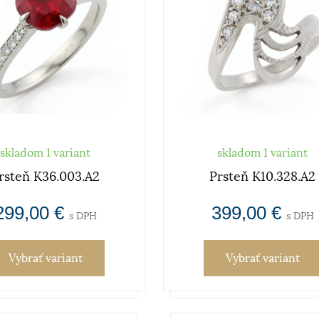
skladom 1 variant
skladom 1 variant
rsteň K36.003.A2
Prsteň K10.328.A2
299,00 €
399,00 €
s DPH
s DPH
Vybrať variant
Vybrať variant