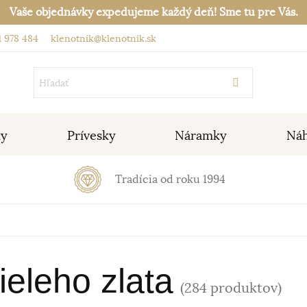
Vaše objednávky expedujeme každý deň! Sme tu pre Vás.
 978 484
klenotnik@klenotnik.sk
ky
Prívesky
Náramky
Náh
Tradícia od roku 1994
ieleho zlata
(284 produktov)