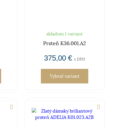
skladom 1 variant
Prsteň K36.001.A2
375,00 €
s DPH
Vybrať variant