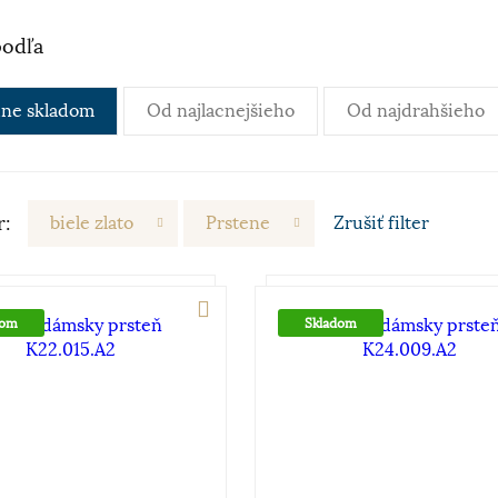
podľa
ne skladom
Od najlacnejšieho
Od najdrahšieho
r:
biele zlato
Prstene
Zrušiť
filter
dom
Skladom