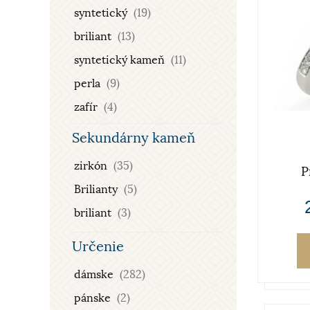
syntetický
(19)
60 mm
(74)
briliant
(13)
61 mm
(1)
syntetický kameň
(11)
62 mm
(70)
perla
(9)
63 mm
(2)
zafír
(4)
65 mm
(4)
brilianty
(1)
67 mm
(1)
Sekundárny kameň
spinel
(1)
71 mm
(1)
zirkón
(35)
P
vltavín
(1)
Brilianty
(5)
smaragd
(1)
briliant
(3)
syntetický opál
(1)
Určenie
Opál doublet
(1)
dámske
(282)
pánske
(2)