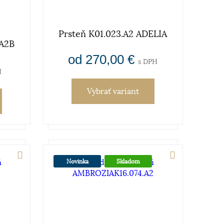
Prsteň K01.023.A2 ADELIA
.A2B
od 270,00 €
s DPH
H
Vybrať variant
Novinka
Skladom