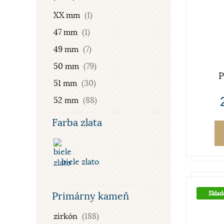
XX mm
(1)
47 mm
(1)
49 mm
(7)
50 mm
(79)
P
51 mm
(30)
52 mm
(88)
53 mm
(49)
Farba zlata
54 mm
(108)
55 mm
(35)
biele zlato
56 mm
(90)
57 mm
(28)
Skla
Primárny kameň
58 mm
(88)
zirkón
(188)
59 mm
(10)