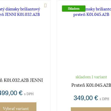
Skladom
skladom 1 variant
eň K01.032.A2B JENNI
Prsteň K01.045.A2
499,00 €
s DPH
349,00 €
s DPH
Vybrať variant