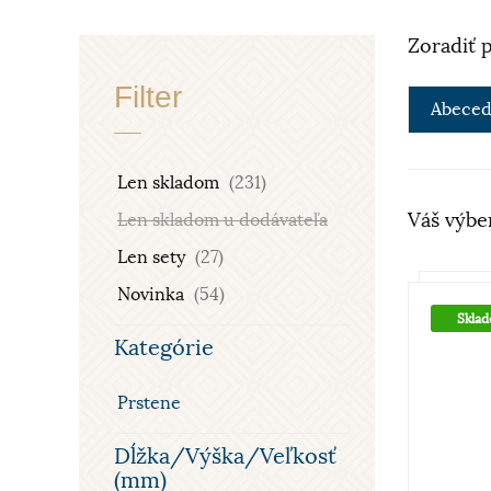
Zoradiť 
Filter
Abeced
Len skladom
(231)
Váš výbe
Len skladom u dodávateľa
Len sety
(27)
Novinka
(54)
Skla
Kategórie
Prstene
Dĺžka/Výška/Veľkosť
(mm)