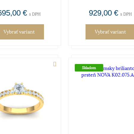
695,00 €
929,00 €
s DPH
s DPH
Vybrať variant
Vybrať variant
Skladom