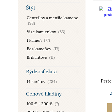
Štýl
Centrálny a menšie kamene
(98)
Viac kamienkov
(83)
1 kameň
(77)
Bez kameňov
(17)
Briliantové
(11)
S perlou
(1)
Rýdzosť zlata
Prst
14 karátov
(284)
Cenové hladiny
100 € - 200 €
(7)