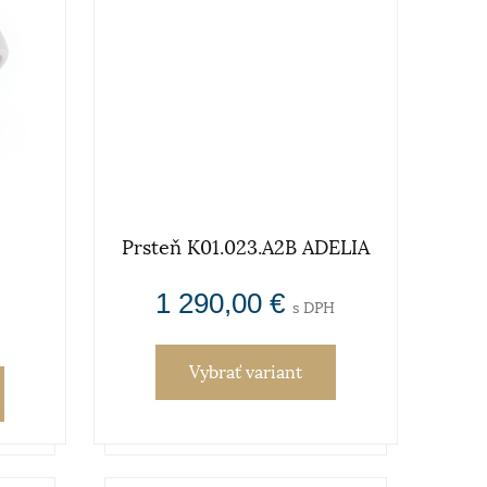
Prsteň K01.023.A2B ADELIA
1 290,00 €
s DPH
Vybrať variant