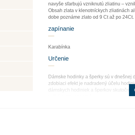
navyše sfarbujú vzniknutú zliatinu – vzni
Obsah zlata v klenotníckych zliatinách a
dobe poznáme zlato od 9 Ct až po 24Ct.
zapínanie
Karabínka
Určenie
Dámske hodinky a šperky sú v dnešnej d
zdobiaci efekt je nadradený účelu hodini
dámskych hodiniek a šperkov skutočne š
veľké extravagantné.
Rýdzosť zlata
Zlato patrí k najstarším kovom a je ušľach
staroveku.Používa sa najmä na výrobu šp