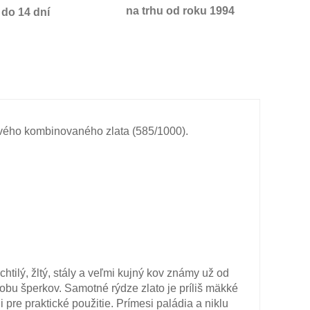
na trhu od roku 1994
do 14 dní
ého kombinovaného zlata (585/1000).
chtilý, žltý, stály a veľmi kujný kov známy už od
obu šperkov. Samotné rýdze zlato je príliš mäkké
 pre praktické použitie. Prímesi paládia a niklu