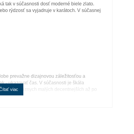
ká tak v súčasnosti dosť moderné biele zlato.
lebo rýdzosť sa vyjadruje v karátoch. V súčasnej
obe prevažne dizajnovou záležitosťou a
ek - ukazovať čas. V súčasnosti je škála
iroká, od rôznych malých decentnejších až po
Čítať viac
tilý žltý, stály a veľmi kujný kov známy už od
erkov.Samotné rýdze zlato je príliš mäkké a