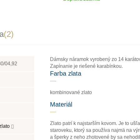
a
(2)
Dámsky náramok vyrobený zo 14 karátov
0/04,92
Zapínanie je riešené karabínkou.
Farba zlata
kombinované zlato
Materiál
Zlato patrí k najstarším kovom. Je to ušľa
zlato
staroveku, ktorý sa používa najmä na výr
a šperky z neho zhotovené by sa nehodili