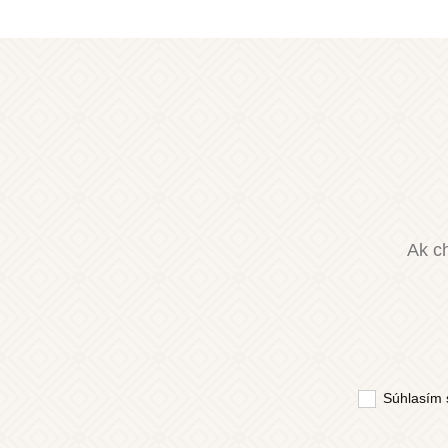
Ak ch
Súhlasím 