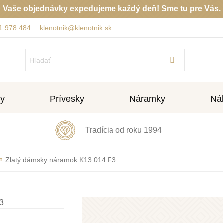
Vaše objednávky expedujeme každý deň! Sme tu pre Vás.
1 978 484
klenotnik@klenotnik.sk
ky
Prívesky
Náramky
Náh
Tradícia od roku 1994
Zlatý dámsky náramok K13.014.F3