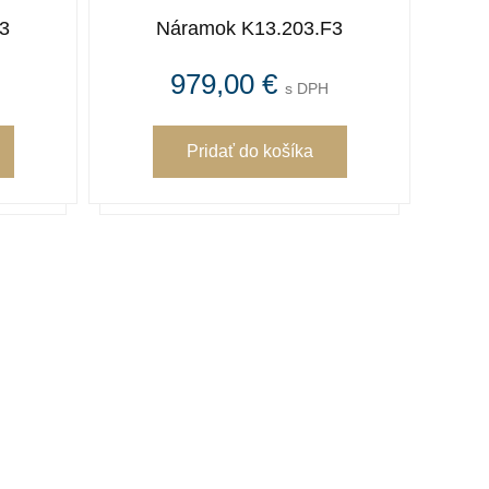
3
Náramok K13.203.F3
979,00 €
s DPH
Pridať
do košíka