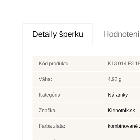
Detaily šperku
Hodnoteni
Kód produktu:
K13.014.F3.18
Váha:
4.92 g
Kategória:
Náramky
Značka:
Klenotnik.sk
Farba zlata:
kombinované 