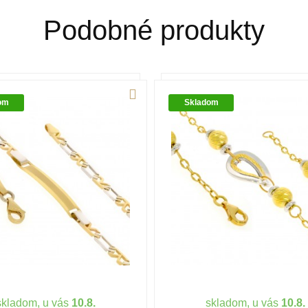
šperky z neho zhotovené, by sa nehodili 
Podobné produkty
na investičné účely. V súčasnosti je v ob
klenotníckych zliatinách alebo rýdzosť sa
najpoužívanejšie z hľadiska trvácnosti š
om
Skladom
skladom, u vás
10.8.
skladom, u vás
10.8.