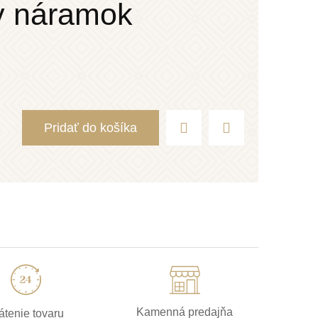
y náramok
Pridať do košíka
Kamenná predajňa
átenie tovaru