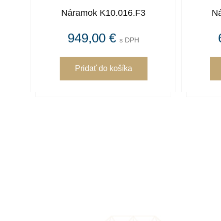
Náramok K10.016.F3
Ná
949,00 €
s DPH
Pridať
do košíka