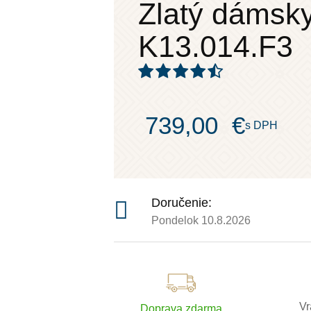
Zlatý dámsk
K13.014.F3
739,00
€
s DPH
Doručenie:
Pondelok 10.8.2026
Vr
Doprava zdarma