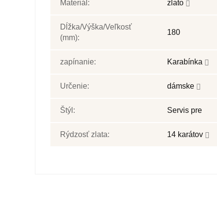
Materiál:
zlato
Dĺžka/Výška/Veľkosť
180
(mm):
zapínanie:
Karabínka
Určenie:
dámske
Štýl:
Servis pre
Rýdzosť zlata:
14 karátov