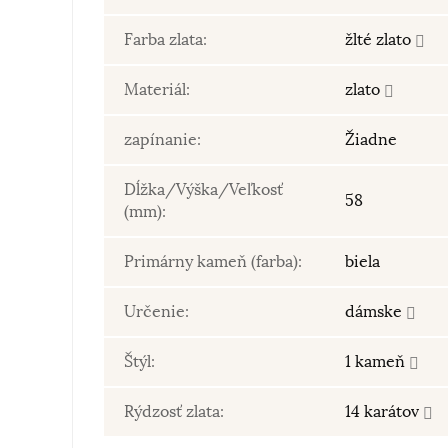
Farba zlata:
žlté zlato
Materiál:
zlato
zapínanie:
Žiadne
Dĺžka/Výška/Veľkosť
58
(mm):
Primárny kameň (farba):
biela
Určenie:
dámske
Štýl:
1 kameň
Rýdzosť zlata:
14 karátov