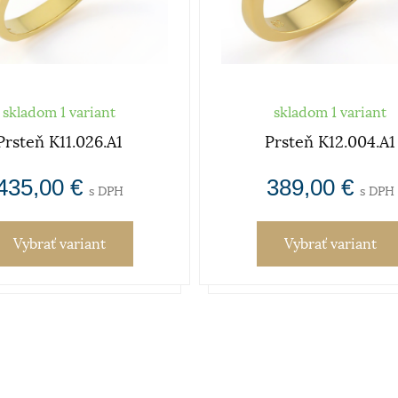
skladom 1 variant
skladom 1 variant
Prsteň K11.026.A1
Prsteň K12.004.A1
435,00 €
389,00 €
s DPH
s DPH
Vybrať variant
Vybrať variant