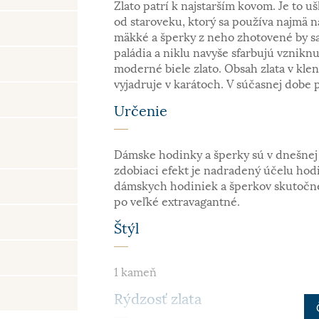
Zlato patrí k najstarším kovom. Je to uš
od staroveku, ktorý sa používa najmä n
mäkké a šperky z neho zhotovené by sa
paládia a niklu navyše sfarbujú vzniknu
moderné biele zlato. Obsah zlata v kle
vyjadruje v karátoch. V súčasnej dobe 
Určenie
Dámske hodinky a šperky sú v dnešnej 
zdobiaci efekt je nadradený účelu hodin
dámskych hodiniek a šperkov skutočne
po veľké extravagantné.
Štýl
1 kameň
Rýdzosť zlata