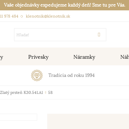
Vaše objednávky expedujeme každý deň! Sme tu pre Vás.
11 978 484
klenotnik@klenotnik.sk
ky
Prívesky
Náramky
Náh
Tradícia od roku 1994
Zlatý prsteň K30.541.A1
58