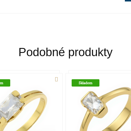
Zlato patrí k najstarším kovom a je ušľa
staroveku.Používa sa najmä na výrobu š
šperky z neho zhotovené, by sa nehodil
najmä na investičné účely. V súčasnosti
klenotníckych zliatinách alebo rýdzosť 
najpoužívanejšie z hľadiska trvácnosti
Podobné produkty
om
Skladom