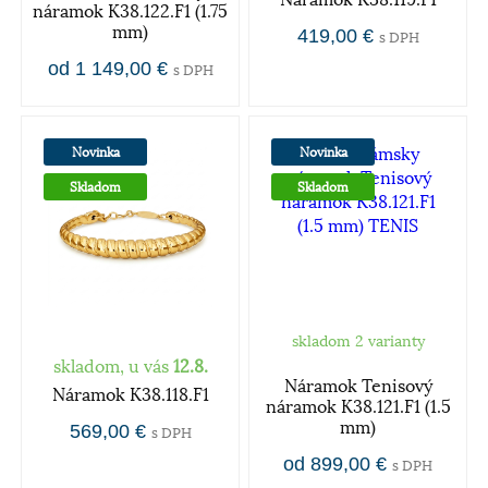
Náramok K38.119.F1
náramok K38.122.F1 (1.75
mm)
419,00 €
s DPH
od 1 149,00 €
s DPH
Novinka
Novinka
Skladom
Skladom
skladom 2 varianty
skladom, u vás
12.8.
Náramok Tenisový
Náramok K38.118.F1
náramok K38.121.F1 (1.5
mm)
569,00 €
s DPH
od 899,00 €
s DPH