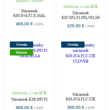
skladom 1 variant
skladom, u vás
12.8.
Náramok
Náramok
K01.074.F2.E.MAL
K07.105.F1.195/03,50
469,00 €
s DPH
529,00 €
s DPH
Novinka
Novinka
Skladom
skladom, u vás
12.8.
Náramok
K01.074.F1.C.CIE
Náramok K38.097.F1
369,00 €
989,00 €
s DPH
s DPH