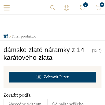
0
0
Filter produktov
dámske zlaté náramky z 14
(152)
karátového zlata
Zobraziť
Filter
Zoradiť podľa
Abecedne skladom
Od najlacnejšieho