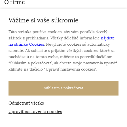
O firme
Vážime si vaše súkromie
Personalizovaný šperk
O nás
Táto stránka používa cookies, aby vám ponúkla skvelý
Kontakt
zážitok z prehliadania. Všetky dôležité informácie
nájdete
na stránke Cookies
. Nevyhnuté cookies sú automaticky
zapnuté. Ak súhlasíte s prijatím všetkých cookies, ktoré sa
Sme rodinná firma a zameriavame sa na predaj hodiniek
nachádzajú na tomto webe, môžete to potvrdiť tlačidlom
a šperkov od roku 1994.
“Súhlasím a pokračovať", ak chcete svoje nastavenia upraviť
Pozrite sa na naše ďaľšie web stránky.
kliknite na tlačidlo “Upraviť nastavenia cookies".
Súhlasím a pokračovať
Odmietnuť všetko
Všetky práva vyhradené
© 2026 Klenotnik.sk
Tvorba e-shopov
od
Blueweb s.r.o.
Upraviť nastavenia cookies
Sme registrovaní na
puncovom úrade SR