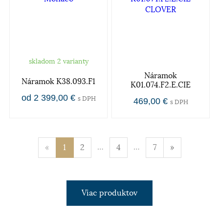
skladom 2 varianty
Náramok
Náramok K38.093.F1
K01.074.F2.E.CIE
od 2 399,00 €
s DPH
469,00 €
s DPH
…
…
«
1
2
4
7
»
Viac produktov