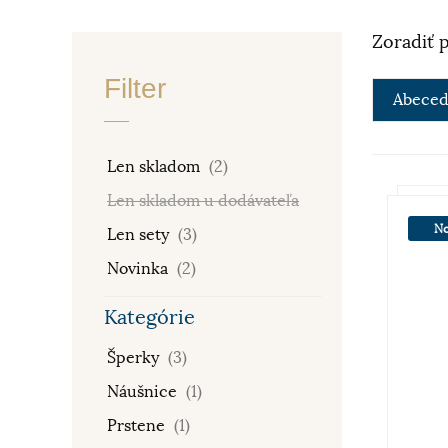
Zoradiť 
Filter
Abeced
Len skladom
(2)
Len skladom u dodávateľa
No
Len sety
(3)
Novinka
(2)
Kategórie
Šperky
(3)
Náušnice
(1)
Prstene
(1)