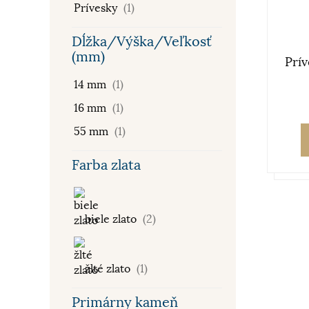
Prívesky
(1)
Dĺžka/Výška/Veľkosť
(mm)
Prí
14 mm
(1)
16 mm
(1)
55 mm
(1)
Farba zlata
biele zlato
(2)
žlté zlato
(1)
Primárny kameň