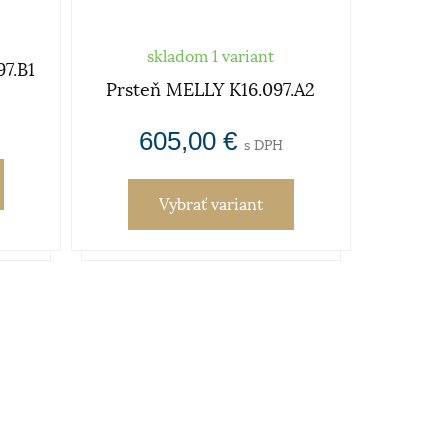
skladom 1 variant
7.B1
Prsteň MELLY K16.097.A2
605,00 €
s DPH
Vybrať variant