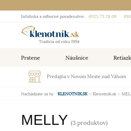
Infolinka a odborné poradenstvo:
(032) 771 28 09
0911
Tradícia od roku 1994
Prstene
Náušnice
Retiaz
Predajňa v Novom Meste nad Váhom
Nachádzate sa tu:
KLENOTNIK.SK
Klenotnik.sk
MEL
MELLY
(3 produktov)