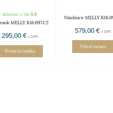
skladom, u vás
11.8.
Náušnice MELLY K16.09
vesok MELLY K16.097.C2
579,00 €
s DPH
295,00 €
s DPH
Vybrať variant
Pridať
do košíka