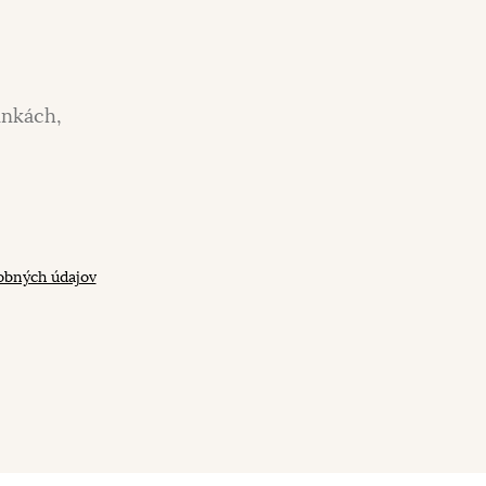
inkách,
obných údajov