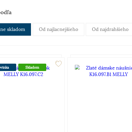
podľa
ne skladom
Od najlacnejšieho
Od najdrahšieho
vinka
Skladom