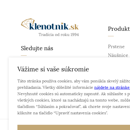
Produk
Tradícia od roku 1994
Prstene
Sledujte nás
Náušnice
Retiazky
facebook
Vážime si vaše súkromie
Prívesky
instagram
Táto stránka používa cookies, aby vám ponúkla skvelý zážit
Náramky
prehliadania. Všetky dôležité informácie
nájdete na stránk
Náhrdelní
Nevyhnuté cookies sú automaticky zapnuté. Ak súhlasíte s p
Obrúčky
všetkých cookies, ktoré sa nachádzajú na tomto webe, môže
tlačidlom “Súhlasím a pokračovať", ak chcete svoje nastaveni
kliknite na tlačidlo “Upraviť nastavenia cookies".