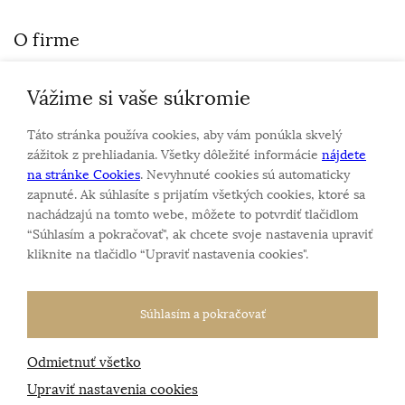
O firme
Vážime si vaše súkromie
Personalizovaný šperk
O nás
Táto stránka používa cookies, aby vám ponúkla skvelý
Kontakt
zážitok z prehliadania. Všetky dôležité informácie
nájdete
na stránke Cookies
. Nevyhnuté cookies sú automaticky
zapnuté. Ak súhlasíte s prijatím všetkých cookies, ktoré sa
Sme rodinná firma a zameriavame sa na predaj hodiniek
nachádzajú na tomto webe, môžete to potvrdiť tlačidlom
a šperkov od roku 1994.
“Súhlasím a pokračovať", ak chcete svoje nastavenia upraviť
Pozrite sa na naše ďaľšie web stránky.
kliknite na tlačidlo “Upraviť nastavenia cookies".
Súhlasím a pokračovať
Odmietnuť všetko
Všetky práva vyhradené
© 2026 Klenotnik.sk
Tvorba e-shopov
od
Blueweb s.r.o.
Upraviť nastavenia cookies