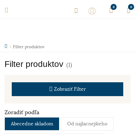
0
0
Filter produktov
Filter produktov
(1)
Zobraziť
Filter
Zoradiť podľa
Abecedne skladom
Od najlacnejšieho