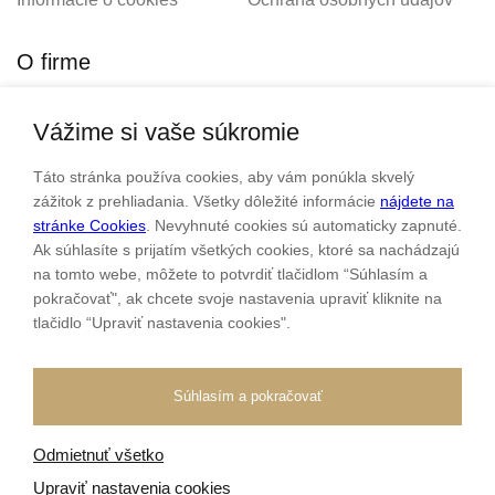
O firme
Vážime si vaše súkromie
Personalizovaný šperk
O nás
Táto stránka používa cookies, aby vám ponúkla skvelý
Kontakt
zážitok z prehliadania. Všetky dôležité informácie
nájdete na
stránke Cookies
. Nevyhnuté cookies sú automaticky zapnuté.
Ak súhlasíte s prijatím všetkých cookies, ktoré sa nachádzajú
Sme rodinná firma a zameriavame sa na predaj hodiniek a
na tomto webe, môžete to potvrdiť tlačidlom “Súhlasím a
šperkov od roku 1994.
pokračovať", ak chcete svoje nastavenia upraviť kliknite na
tlačidlo “Upraviť nastavenia cookies".
Pozrite sa na naše ďaľšie web stránky.
Súhlasím a pokračovať
Odmietnuť všetko
Všetky práva vyhradené
© 2026 Klenotnik.sk
Tvorba e-shopov
od
Blueweb s.r.o.
Upraviť nastavenia cookies