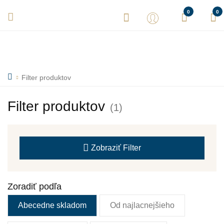
Vaše objednávky expedujeme každý deň! Sme tu pre Vás.
0
0
Filter produktov
Filter produktov
(1)
Zobraziť
Filter
Zoradiť podľa
Abecedne skladom
Od najlacnejšieho