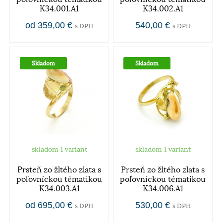
K34.001.A1
K34.002.A1
od 359,00 €
540,00 €
s DPH
s DPH
Skladom
Skladom
skladom 1 variant
skladom 1 variant
Prsteň zo žltého zlata s
Prsteň zo žltého zlata s
poľovníckou tématikou
poľovníckou tématikou
K34.003.A1
K34.006.A1
od 695,00 €
530,00 €
s DPH
s DPH