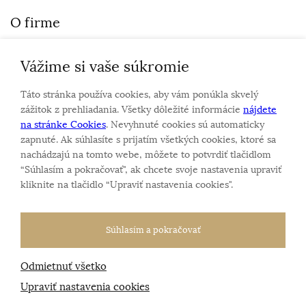
O firme
Vážime si vaše súkromie
Personalizovaný šperk
O nás
Táto stránka používa cookies, aby vám ponúkla skvelý
Kontakt
zážitok z prehliadania. Všetky dôležité informácie
nájdete
na stránke Cookies
. Nevyhnuté cookies sú automaticky
zapnuté. Ak súhlasíte s prijatím všetkých cookies, ktoré sa
Sme rodinná firma a zameriavame sa na predaj hodiniek
nachádzajú na tomto webe, môžete to potvrdiť tlačidlom
a šperkov od roku 1994.
“Súhlasím a pokračovať", ak chcete svoje nastavenia upraviť
Pozrite sa na naše ďaľšie web stránky.
kliknite na tlačidlo “Upraviť nastavenia cookies".
Súhlasím a pokračovať
Odmietnuť všetko
Všetky práva vyhradené
© 2026 Klenotnik.sk
Tvorba e-shopov
od
Blueweb s.r.o.
Upraviť nastavenia cookies