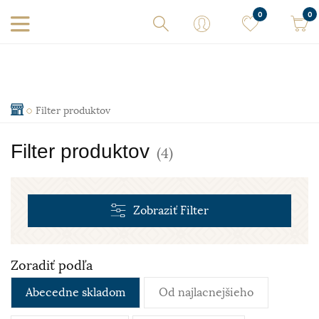
0
0
Filter produktov
Filter produktov
(4)
Zobraziť
Filter
Zoradiť podľa
Abecedne skladom
Od najlacnejšieho