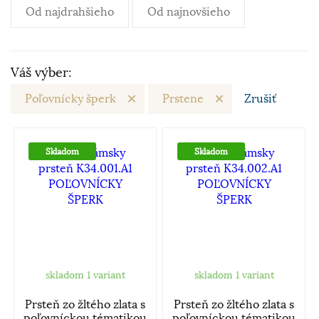
Od najdrahšieho
Od najnovšieho
Váš výber:
Poľovnícky šperk
Prstene
Zrušiť
Skladom
Skladom
skladom 1 variant
skladom 1 variant
Prsteň zo žltého zlata s
Prsteň zo žltého zlata s
poľovníckou tématikou
poľovníckou tématikou