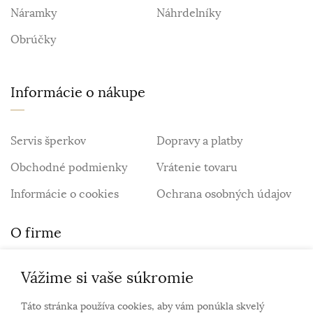
Náramky
Náhrdelníky
Obrúčky
Informácie o nákupe
Servis šperkov
Dopravy a platby
Obchodné podmienky
Vrátenie tovaru
Informácie o cookies
Ochrana osobných údajov
O firme
Vážime si vaše súkromie
Personalizovaný šperk
O nás
Táto stránka používa cookies, aby vám ponúkla skvelý
Kontakt