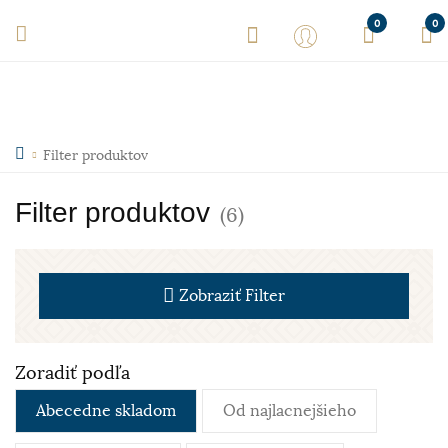
0
0
Filter produktov
Filter produktov
(6)
Zobraziť
Filter
Zoradiť podľa
Abecedne skladom
Od najlacnejšieho