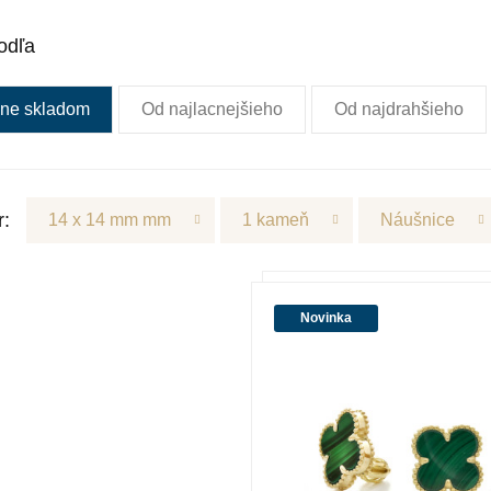
odľa
ne skladom
Od najlacnejšieho
Od najdrahšieho
r:
14 x 14 mm mm
1 kameň
Náušnice
Novinka