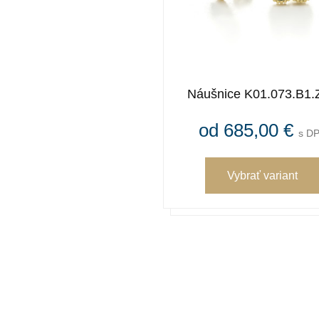
Náušnice K01.073.B1.
od 685,00 €
s D
Vybrať variant