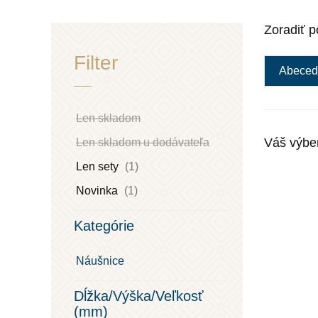
Zoradiť p
Filter
Abeced
Len skladom
Váš výbe
Len skladom u dodávateľa
Len sety
(1)
Novinka
(1)
Kategórie
Náušnice
Dĺžka/Výška/Veľkosť
(mm)