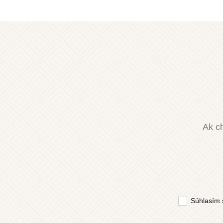
Ak ch
Súhlasím 