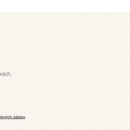
nkách,
bných údajov