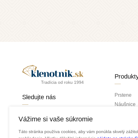
Produkt
Tradícia od roku 1994
Prstene
Sledujte nás
Náušnice
Retiazky
facebook
Vážime si vaše súkromie
Prívesky
instagram
Táto stránka používa cookies, aby vám ponúkla skvelý zážito
Náramky