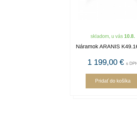
skladom, u vás
10.8.
Náramok ARANIS K49.1
1 199,00 €
s DP
Pridať
do košíka