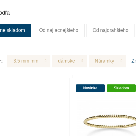
odľa
ne skladom
Od najlacnejšieho
Od najdrahšieho
r:
3,5 mm mm
dámske
Náramky
Z
Novinka
Skladom