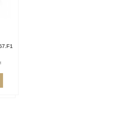
67.F1
H