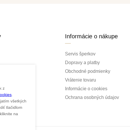
y
Informácie o nákupe
Servis šperkov
Dopravy a platby
Obchodné podmienky
Vrátenie tovaru
k z
Informácie o cookies
Cookies
.
ky
Ochrana osobných údajov
ijatím všetkých
iť tlačidlom
liknite na