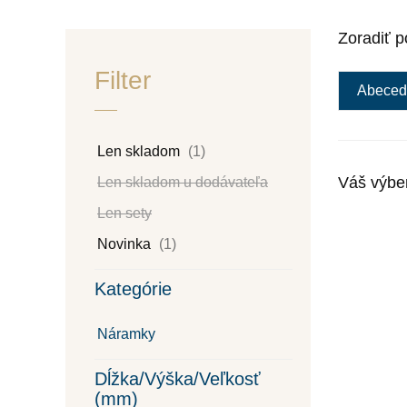
Zoradiť p
Filter
Abeced
Len skladom
(1)
Váš výbe
Len skladom u dodávateľa
Len sety
Novinka
(1)
Kategórie
Náramky
Dĺžka/Výška/Veľkosť
(mm)