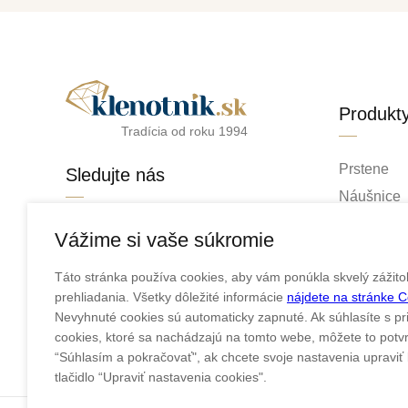
Produkt
Tradícia od roku 1994
Prstene
Sledujte nás
Náušnice
Retiazky
facebook
Vážime si vaše súkromie
Prívesky
instagram
Táto stránka používa cookies, aby vám ponúkla skvelý zážito
Náramky
prehliadania. Všetky dôležité informácie
nájdete na stránke 
Náhrdelní
Nevyhnuté cookies sú automaticky zapnuté. Ak súhlasíte s pr
Obrúčky
cookies, ktoré sa nachádzajú na tomto webe, môžete to potvrd
“Súhlasím a pokračovať", ak chcete svoje nastavenia upraviť k
tlačidlo “Upraviť nastavenia cookies".