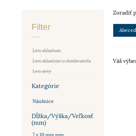
Zoradiť 
Filter
Abeced
Len skladom
Váš výbe
Len skladom u dodávateľa
Len sety
Kategórie
Náušnice
Dĺžka/Výška/Veľkosť
(mm)
7 x 10 mm mm