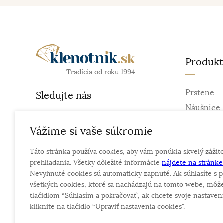
Produk
Tradícia od roku 1994
Prstene
Sledujte nás
Náušnice
Retiazky
facebook
Vážime si vaše súkromie
Prívesky
instagram
Táto stránka používa cookies, aby vám ponúkla skvelý zážit
Náramky
prehliadania. Všetky dôležité informácie
nájdete na stránk
Náhrdelní
Nevyhnuté cookies sú automaticky zapnuté. Ak súhlasíte s p
Obrúčky
všetkých cookies, ktoré sa nachádzajú na tomto webe, môže
tlačidlom “Súhlasím a pokračovať", ak chcete svoje nastaveni
kliknite na tlačidlo “Upraviť nastavenia cookies".