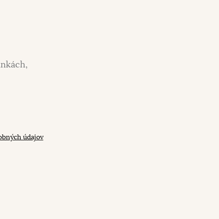
inkách,
obných údajov