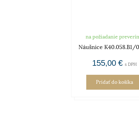
na požiadanie preverí
Náušnice K40.058.B1/0
155,00 €
s DPH
Pridať
do košíka