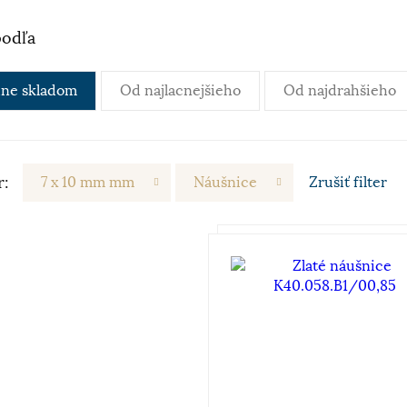
podľa
ne skladom
Od najlacnejšieho
Od najdrahšieho
r:
7 x 10 mm mm
Náušnice
Zrušiť
filter