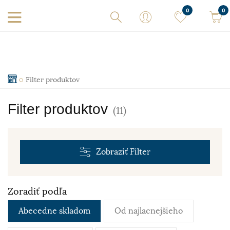
0
0
Filter produktov
Filter produktov
(11)
Zobraziť
Filter
Zoradiť podľa
Abecedne skladom
Od najlacnejšieho