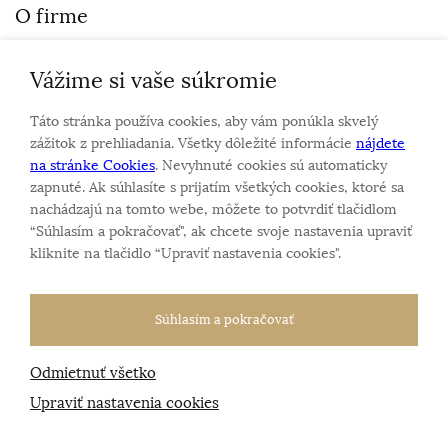
O firme
Vážime si vaše súkromie
Personalizovaný šperk
O nás
Táto stránka používa cookies, aby vám ponúkla skvelý
Kontakt
zážitok z prehliadania. Všetky dôležité informácie
nájdete
na stránke Cookies
. Nevyhnuté cookies sú automaticky
zapnuté. Ak súhlasíte s prijatím všetkých cookies, ktoré sa
Sme rodinná firma a zameriavame sa na predaj hodiniek
nachádzajú na tomto webe, môžete to potvrdiť tlačidlom
a šperkov od roku 1994.
“Súhlasím a pokračovať", ak chcete svoje nastavenia upraviť
Pozrite sa na naše ďaľšie web stránky.
kliknite na tlačidlo “Upraviť nastavenia cookies".
Súhlasím a pokračovať
Odmietnuť všetko
Všetky práva vyhradené
© 2026 Klenotnik.sk
Tvorba e-shopov
od
Blueweb s.r.o.
Upraviť nastavenia cookies
Sme registrovaní na
puncovom úrade SR