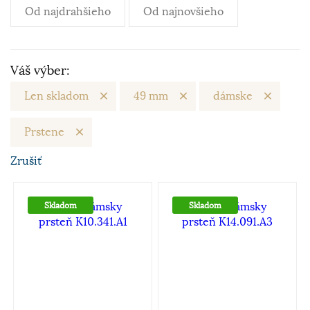
Od najdrahšieho
Od najnovšieho
Váš výber:
Len skladom
49 mm
dámske
Prstene
Zrušiť
Skladom
Skladom