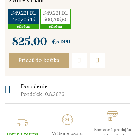
Zvoľte variant
K49.221.D1.
K49.221.D1.
450/05,15
500/05,60
skladom
skladom
825,00
€
s DPH
Pridať do košíka
Doručenie:
Pondelok 10.8.2026
Kamenná predajňa
Vrátenie tovaru
Doprava zdarma