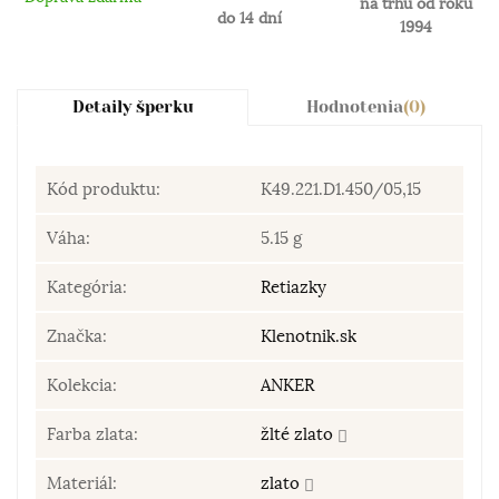
na trhu od roku
do 14 dní
1994
Detaily šperku
Hodnotenia
(0)
Kód produktu:
K49.221.D1.450/05,15
Váha:
5.15 g
Kategória:
Retiazky
Značka:
Klenotnik.sk
Kolekcia:
ANKER
Farba zlata:
žlté zlato
Materiál:
zlato