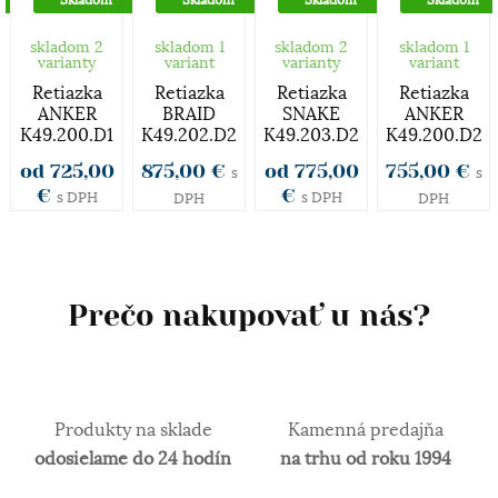
skutočne široká, od rôznych malých decentnejších
až po veľké extravagantné.
skladom 2
skladom 1
skladom 2
skladom 1
varianty
variant
varianty
variant
Štýl
Retiazka
Retiazka
Retiazka
Retiazka
ANKER
BRAID
SNAKE
ANKER
K49.200.D1
K49.202.D2
K49.203.D2
K49.200.D2
Bez kameňov
od 725,00
875,00 €
od 775,00
755,00 €
s
s
Rýdzosť zlata
€
€
s DPH
s DPH
DPH
DPH
Zlato patrí k najstarším kovom a je ušľachtilý žltý,
stály a veľmi kujný kov známy už od
staroveku.Používa sa najmä na výrobu
Prečo nakupovať u nás?
šperkov.Samotné rýdze zlato je príliš mäkké a
šperky z neho zhotovené, by sa nehodili pre
praktické použitie a preto je vhodné najmä na
investičné účely. V súčasnosti je v obľube najmä
Produkty na sklade
Kamenná predajňa
biele zlato. Obsah zlata v klenotníckych zliatinách
alebo rýdzosť sa vyjadruje v karátoch. 14 karátové
odosielame do 24 hodín
na trhu od roku 1994
zlato je najpoužívanejšie z hľadiska trvácnosti