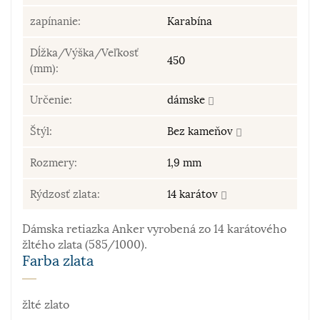
zapínanie:
Karabína
Dĺžka/Výška/Veľkosť
450
(mm):
Určenie:
dámske
Štýl:
Bez kameňov
Rozmery:
1,9 mm
Rýdzosť zlata:
14 karátov
Dámska retiazka Anker vyrobená zo 14 karátového
žltého zlata (585/1000).
Farba zlata
žlté zlato