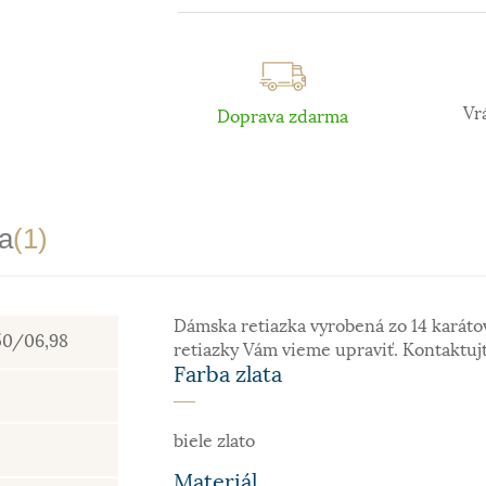
Vr
Doprava zdarma
a
(1)
Dámska retiazka vyrobená zo 14 karátov
50/06,98
retiazky Vám vieme upraviť. Kontaktujt
Farba zlata
biele zlato
Materiál