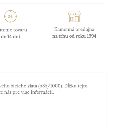
Kamenná predajňa
átenie tovaru
na trhu od roku 1994
do 14 dní
ého bieleho zlata (585/1000). Dĺžku tejto
e nás pre viac informácii.