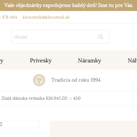
Vaše objednávky expedujeme každý deň! Sme tu pre Vás.
 978 484
klenotnik@klenotnik.sk
ky
Prívesky
Náramky
Náh
Tradícia od roku 1994
Zlatá dámska retiazka K16.042.D2
450