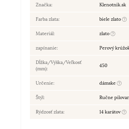
Značka:
Klenotnik.sk
Farba zlata:
biele zlato
Materiál:
zlato
zapínanie:
Perový krúžo
Dĺžka/Výška/Veľkosť
450
(mm):
Určenie:
dámske
Štýl:
Ručne pilova
Rýdzosť zlata:
14 karátov