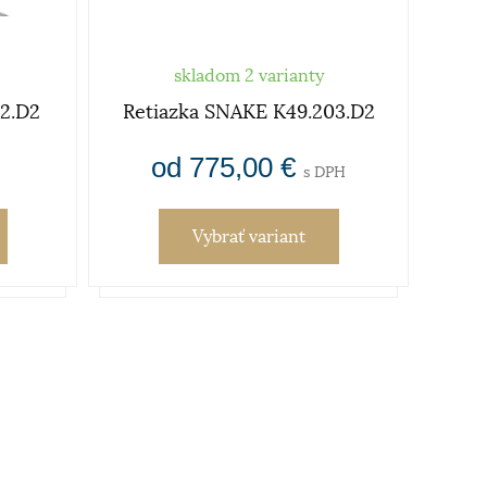
skladom 2 varianty
02.D2
Retiazka SNAKE K49.203.D2
Ret
od 775,00 €
s DPH
Vybrať variant