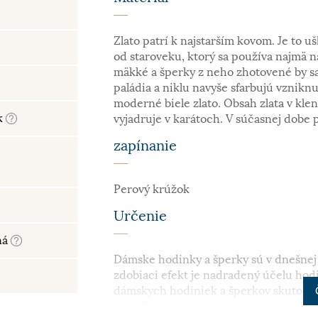
Zlato patrí k najstarším kovom. Je to uš
od staroveku, ktorý sa používa najmä n
mäkké a šperky z neho zhotovené by sa
paládia a niklu navyše sfarbujú vzniknu
moderné biele zlato. Obsah zlata v kle
k
vyjadruje v karátoch. V súčasnej dobe 
zapínanie
Perový krúžok
Určenie
ná
Dámske hodinky a šperky sú v dnešnej 
zdobiaci efekt je nadradený účelu hodin
dámskych hodiniek a šperkov skutočne
po veľké extravagantné.