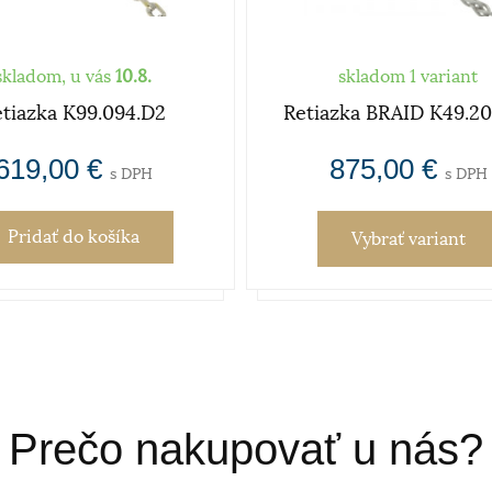
skladom, u vás
10.8.
skladom 1 variant
tiazka K99.094.D2
Retiazka BRAID K49.2
619,00 €
875,00 €
s DPH
s DPH
Pridať
do košíka
Vybrať variant
Prečo nakupovať u nás?