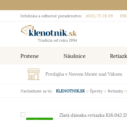
Infolinka a odborné poradenstvo:
(032) 771 28 09
0911
Tradícia od roku 1994
Prstene
Náušnice
Retiaz
Predajňa v Novom Meste nad Váhom
Nachádzate sa tu:
KLENOTNIK.SK
Šperky
Retiazky
Skladom