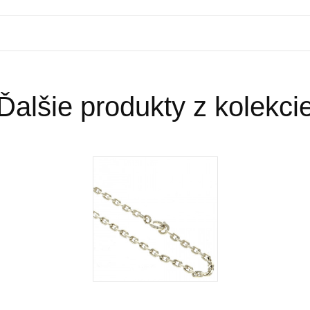
Štýl
Ručne pilovaná
Rýdzosť zlata
Ďalšie produkty z kolekci
Zlato patrí k najstarším kovom a je ušľa
staroveku.Používa sa najmä na výrobu š
šperky z neho zhotovené, by sa nehodil
najmä na investičné účely. V súčasnosti
klenotníckych zliatinách alebo rýdzosť 
najpoužívanejšie z hľadiska trvácnosti