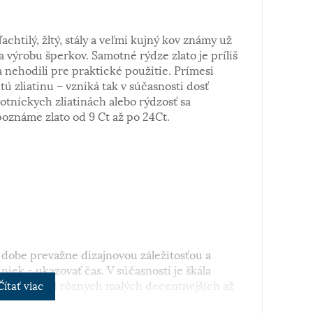
ľachtilý, žltý, stály a veľmi kujný kov známy už
a výrobu šperkov. Samotné rýdze zlato je príliš
 nehodili pre praktické použitie. Prímesi
tú zliatinu – vzniká tak v súčasnosti dosť
notníckych zliatinách alebo rýdzosť sa
poznáme zlato od 9 Ct až po 24Ct.
dobe prevažne dizajnovou záležitosťou a
iek - ukazovať čas. V súčasnosti je škála
 široká, od rôznych malých decentnejších až
Čítať viac