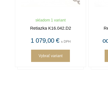
skladom 1 variant
7.D2
Retiazka K16.042.D2
Re
1 079,00 €
o
s DPH
Vybrať variant