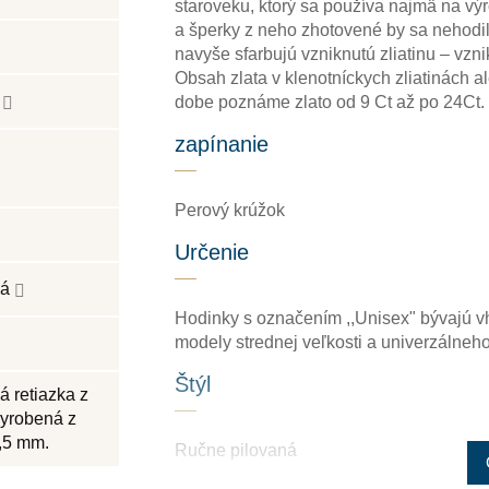
staroveku, ktorý sa používa najmä na výr
a šperky z neho zhotovené by sa nehodili
navyše sfarbujú vzniknutú zliatinu – vzni
Obsah zlata v klenotníckych zliatinách a
k
dobe poznáme zlato od 9 Ct až po 24Ct.
zapínanie
Perový krúžok
Určenie
ná
Hodinky s označením ,,Unisex" bývajú v
modely strednej veľkosti a univerzálneh
Štýl
á retiazka z
vyrobená z
0,5 mm.
Ručne pilovaná