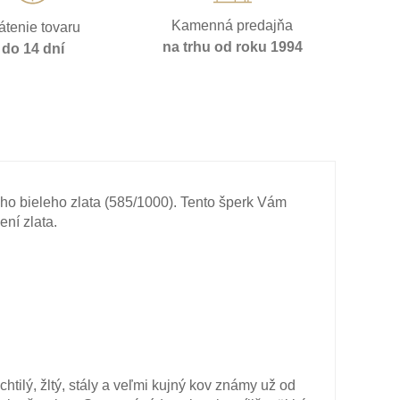
Kamenná predajňa
átenie tovaru
na trhu od roku 1994
do 14 dní
ho bieleho zlata (585/1000). Tento šperk Vám
ní zlata.
chtilý, žltý, stály a veľmi kujný kov známy už od