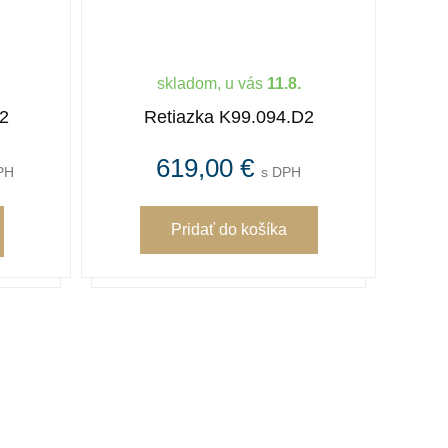
skladom, u vás
11.8.
2
Retiazka K99.094.D2
Ret
619,00 €
PH
s DPH
Pridať
do košíka