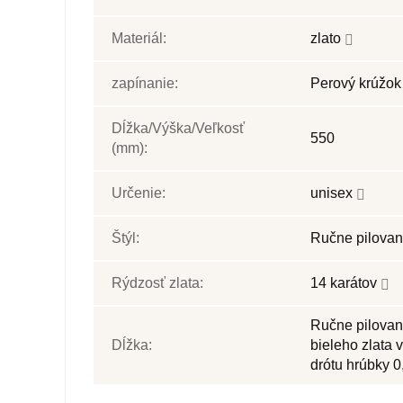
Materiál:
zlato
zapínanie:
Perový krúžo
Dĺžka/Výška/Veľkosť
550
(mm):
Určenie:
unisex
Štýl:
Ručne pilova
Rýdzosť zlata:
14 karátov
Ručne pilovan
Dĺžka:
bieleho zlata 
drótu hrúbky 