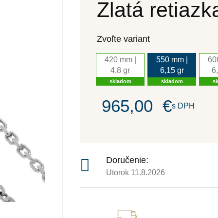
Zlatá retiaz
Zvoľte variant
420 mm |
550 mm |
60
4,8 gr
6,15 gr
6
skladom
skladom
s
965,00
€
s DPH
Doručenie:
Utorok 11.8.2026