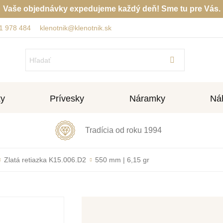
Vaše objednávky expedujeme každý deň! Sme tu pre Vás.
1 978 484
klenotnik@klenotnik.sk
ky
Prívesky
Náramky
Náh
Tradícia od roku 1994
Zlatá retiazka K15.006.D2
550 mm | 6,15 gr