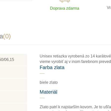
Vr
Doprava zdarma
a
(0)
Unisex retiazka vyrobená zo 14 karátové
50/06,15
vieme vyrobiť aj v inom farebnom prevede
Farba zlata
biele zlato
Materiál
Zlato patrí k najstarším kovom. Je to ušľa