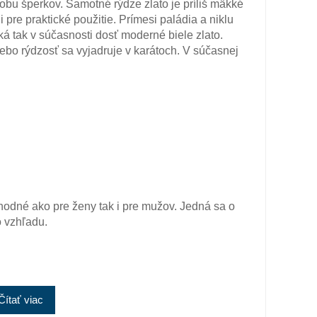
obu šperkov. Samotné rýdze zlato je príliš mäkké
 pre praktické použitie. Prímesi paládia a niklu
ká tak v súčasnosti dosť moderné biele zlato.
lebo rýdzosť sa vyjadruje v karátoch. V súčasnej
hodné ako pre ženy tak i pre mužov. Jedná sa o
o vzhľadu.
Čítať viac