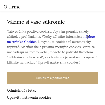
O firme
Vážime si vaše súkromie
Personalizovaný šperk
O nás
Táto stránka používa cookies, aby vám ponúkla skvelý
Kontakt
zážitok z prehliadania. Všetky dôležité informácie
nájdete
na stránke Cookies
. Nevyhnuté cookies sú automaticky
zapnuté. Ak súhlasíte s prijatím všetkých cookies, ktoré sa
Sme rodinná firma a zameriavame sa na predaj hodiniek
nachádzajú na tomto webe, môžete to potvrdiť tlačidlom
a šperkov od roku 1994.
“Súhlasím a pokračovať", ak chcete svoje nastavenia upraviť
Pozrite sa na naše ďaľšie web stránky.
kliknite na tlačidlo “Upraviť nastavenia cookies".
Súhlasím a pokračovať
Odmietnuť všetko
Všetky práva vyhradené
© 2026 Klenotnik.sk
Tvorba e-shopov
od
Blueweb s.r.o.
Upraviť nastavenia cookies