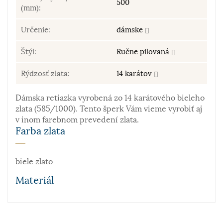
500
(mm):
Určenie:
dámske
Štýl:
Ručne pilovaná
Rýdzosť zlata:
14 karátov
Dámska retiazka vyrobená zo 14 karátového bieleho
zlata (585/1000). Tento šperk Vám vieme vyrobiť aj
v inom farebnom prevedení zlata.
Farba zlata
biele zlato
Materiál
Zlato patrí k najstarším kovom. Je to ušľachtilý, žltý,
stály a veľmi kujný kov známy už od staroveku, ktorý