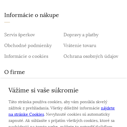
Informácie o nákupe
Servis šperkov
Dopravy a platby
Obchodné podmienky
Vrátenie tovaru
Informácie o cookies
Ochrana osobných údajov
O firme
Vážime si vaše súkromie
Personalizovaný šperk
O nás
Táto stránka používa cookies, aby vám ponúkla skvelý
Kontakt
zážitok z prehliadania. Všetky dôležité informácie
nájdete
na stránke Cookies
. Nevyhnuté cookies sú automaticky
zapnuté. Ak súhlasíte s prijatím všetkých cookies, ktoré sa
Sme rodinná firma a zameriavame sa na predaj hodiniek
nachádzajú na tomto webe, môžete to potvrdiť tlačidlom