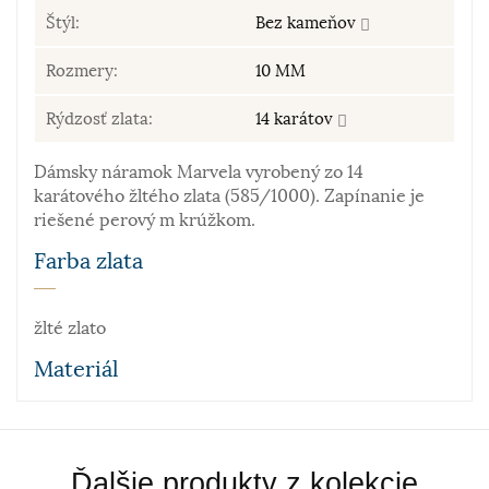
Štýl:
Bez kameňov
Rozmery:
10 MM
Rýdzosť zlata:
14 karátov
Dámsky náramok Marvela vyrobený zo 14
karátového žltého zlata (585/1000). Zapínanie je
riešené perový m krúžkom.
Farba zlata
žlté zlato
Materiál
Zlato patrí k najstarším kovom. Je to ušľachtilý, žltý,
stály a veľmi kujný kov známy už od staroveku, ktorý
Ďalšie produkty z kolekcie
sa používa najmä na výrobu šperkov. Samotné rýdze