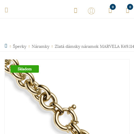
0
0
Šperky
Náramky
Zlatá dámsky náramok MARVELA K49.11
Skladom