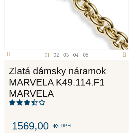
1
2
3
4
5
Zlatá dámsky náramok
MARVELA K49.114.F1
MARVELA
1569,00
€
s DPH