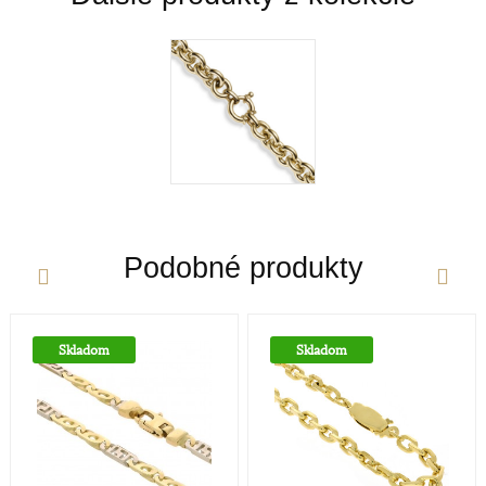
zlato je príliš mäkké a šperky z neho zhotovené by
sa nehodili pre praktické použitie. Prímesi paládia
a niklu navyše sfarbujú vzniknutú zliatinu – vzniká
tak v súčasnosti dosť moderné biele zlato. Obsah
zlata v klenotníckych zliatinách alebo rýdzosť sa
vyjadruje v karátoch. V súčasnej dobe poznáme
zlato od 9 Ct až po 24Ct.
zapínanie
Podobné produkty
Perový krúžok
Určenie
Skladom
Skladom
Dámske hodinky a šperky sú v dnešnej dobe
prevažne dizajnovou záležitosťou a zdobiaci efekt je
nadradený účelu hodiniek - ukazovať čas. V
súčasnosti je škála dámskych hodiniek a šperkov
skutočne široká, od rôznych malých decentnejších