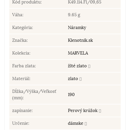
Kód produktu:
K49.114.F1/09,65
Váha:
9.65 g
Kategória:
Náramky
Značka:
Klenotnik.sk
Kolekcia:
MARVELA
Farba zlata:
žlté zlato
Materiál:
zlato
Dĺžka/Výška/Veľkosť
190
(mm):
zapínanie:
Perový krúžok
Určenie:
dámske