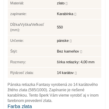
Materiál:
zlato
zapínanie:
Karabínka
Dĺžka/Výška/Veľkosť
550
(mm):
Určenie:
pánske
Štýl:
Bez kameňov
Rozmery:
šírka retiazky: 4,00 mm
Rýdzosť zlata:
14 karátov
Pánska retiazka Fantasy vyrobená zo 14 karátového
žltého zlata (585/1000). Zapínanie je riešené
karabínkou. Tento šperk Vám vieme vyrobiť aj v inom
farebnom prevedení zlata.
Farba zlata