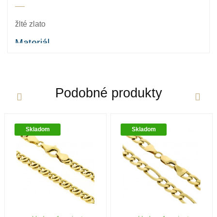
žlté zlato
Materiál
Zlato patrí k najstarším kovom. Je to ušľachtilý, žltý,
stály a veľmi kujný kov známy už od staroveku, ktorý
Podobné produkty
sa používa najmä na výrobu šperkov. Samotné rýdze
zlato je príliš mäkké a šperky z neho zhotovené by sa
nehodili pre praktické použitie. Prímesi paládia a niklu
navyše sfarbujú vzniknutú zliatinu – vzniká tak v
Skladom
Skladom
súčasnosti dosť moderné biele zlato. Obsah zlata v
klenotníckych zliatinách alebo rýdzosť sa vyjadruje v
karátoch. V súčasnej dobe poznáme zlato od 9 Ct až
po 24Ct.
zapínanie
Karabínka