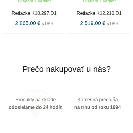
skladom 1 variant
skladom 1 variant
Určenie
Retiazka K10.297.D1
Retiazka K12.210.D1
2 865,00 €
2 519,00 €
s DPH
s DPH
Pánske hodinky a šperky sú synonymom osobnosti
muža. Hodinky sú jediný šperk, ktorý nosí azda každý
muž. Sú technicky dokonalým výrobkom a vďaka
svojej jemnosti a prepracovanosti sa stávajú vedľa
praktického hľadiska i ozdobou.
Štýl
Prečo nakupovať u nás?
Bez kameňov
Rýdzosť zlata
Produkty na sklade
Kamenná predajňa
odosielame do 24 hodín
na trhu od roku 1994
Zlato patrí k najstarším kovom a je ušľachtilý žltý, stály
a veľmi kujný kov známy už od staroveku.Používa sa
najmä na výrobu šperkov.Samotné rýdze zlato je príliš