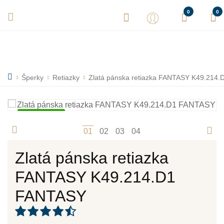
Vaše objednávky expedujeme každý deň! Sme tu pre Vás.
0
0
Šperky
Retiazky
Zlatá pánska retiazka FANTASY K49.214
Skladom
1
2
3
4
Zlatá pánska retiazka
FANTASY K49.214.D1
FANTASY