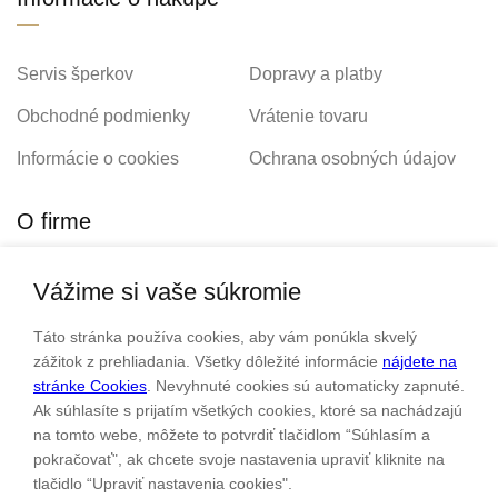
Servis šperkov
Dopravy a platby
Obchodné podmienky
Vrátenie tovaru
Informácie o cookies
Ochrana osobných údajov
O firme
Vážime si vaše súkromie
Personalizovaný šperk
O nás
Táto stránka používa cookies, aby vám ponúkla skvelý
Kontakt
zážitok z prehliadania. Všetky dôležité informácie
nájdete na
stránke Cookies
. Nevyhnuté cookies sú automaticky zapnuté.
Ak súhlasíte s prijatím všetkých cookies, ktoré sa nachádzajú
Sme rodinná firma a zameriavame sa na predaj hodiniek a
na tomto webe, môžete to potvrdiť tlačidlom “Súhlasím a
šperkov od roku 1994.
pokračovať", ak chcete svoje nastavenia upraviť kliknite na
tlačidlo “Upraviť nastavenia cookies".
Pozrite sa na naše ďaľšie web stránky.