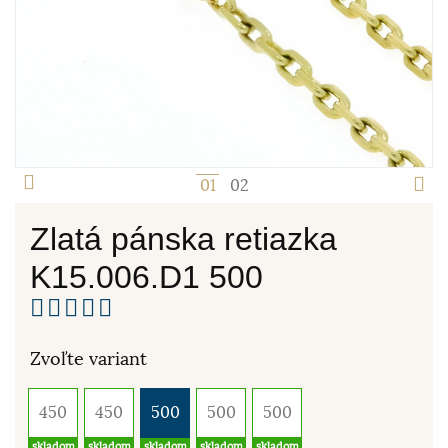
1
2
Zlatá pánska retiazka
K15.006.D1 500
Zvoľte variant
450
450
500
500
500
skladom
skladom
skladom
skladom
skladom