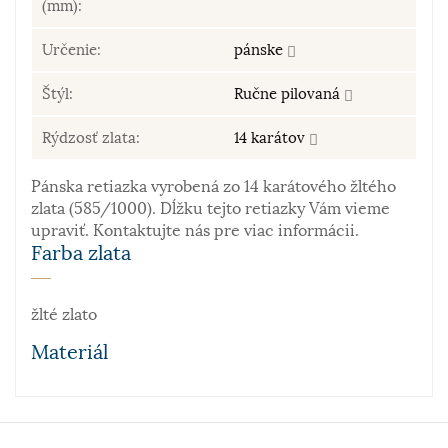
(mm):
Určenie:
pánske
Štýl:
Ručne pilovaná
Rýdzosť zlata:
14 karátov
Pánska retiazka vyrobená zo 14 karátového žltého
zlata (585/1000). Dĺžku tejto retiazky Vám vieme
upraviť. Kontaktujte nás pre viac informácii.
Farba zlata
žlté zlato
Materiál
Zlato patrí k najstarším kovom. Je to ušľachtilý, žltý,
stály a veľmi kujný kov známy už od staroveku, ktorý