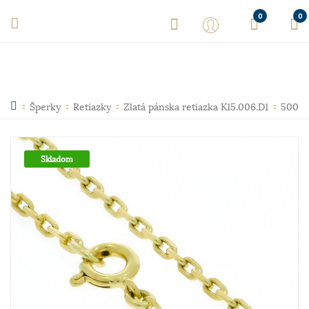
0
0
Šperky
Retiazky
Zlatá pánska retiazka K15.006.D1
500
Skladom