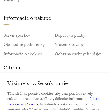
Informácie o nákupe
Servis šperkov
Dopravy a platby
Obchodné podmienky
Vrátenie tovaru
Informácie o cookies
Ochrana osobných údajov
O firme
Vážime si vaše súkromie
Personalizovaný šperk
O nás
Táto stránka používa cookies, aby vám ponúkla skvelý
Kontakt
zážitok z prehliadania. Všetky dôležité informácie
nájdete
na stránke Cookies
. Nevyhnuté cookies sú automaticky
zapnuté. Ak súhlasíte s prijatím všetkých cookies, ktoré sa