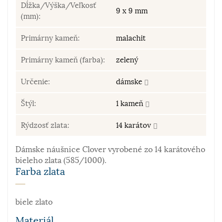
Dĺžka/Výška/Veľkosť
9 x 9 mm
(mm):
Primárny kameň:
malachit
Primárny kameň (farba):
zelený
Určenie:
dámske
Štýl:
1 kameň
Rýdzosť zlata:
14 karátov
Dámske náušnice Clover vyrobené zo 14 karátového
bieleho zlata (585/1000).
Farba zlata
biele zlato
Materiál