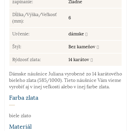
zapínanie:
Žiadne
Dĺžka/Výška/Veľkosť
6
(mm):
Určenie:
dámske
Štýl:
Bez kameňov
Rýdzosť zlata:
14 karátov
Dámske náušnice Juliana vyrobené zo 14 karátového
bieleho zlata (585/1000). Tieto náušnice Vám vieme
vyrobiť aj v inej veľkosti alebo v inej farbe zlata.
Farba zlata
biele zlato
Materiál