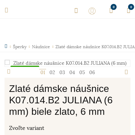
0
0
Šperky
Náušnice
Zlaté dámske náušnice K07.014.B2 JULI
Skladom
1
2
3
4
5
6
Zlaté dámske náušnice
K07.014.B2 JULIANA (6
mm) biele zlato, 6 mm
Zvoľte variant