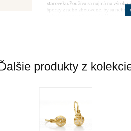
staroveku.Používa sa najmä na výrobu š
šperky z neho zhotovené, by sa nehodil
najmä na investičné účely. V súčasnosti
klenotníckych zliatinách alebo rýdzosť 
najpoužívanejšie z hľadiska trvácnosti
Ďalšie produkty z kolekci