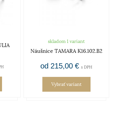
skladom 1 variant
ÚLIA
N
Náušnice TAMARA K16.102.B2
od 215,00 €
PH
s DPH
Vybrať variant