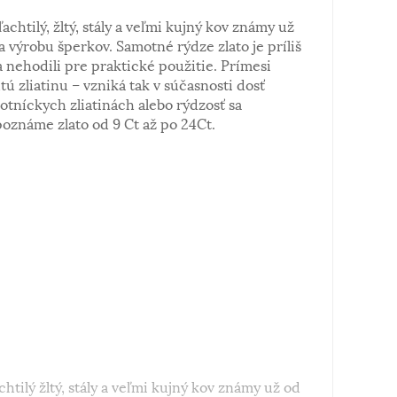
ľachtilý, žltý, stály a veľmi kujný kov známy už
a výrobu šperkov. Samotné rýdze zlato je príliš
 nehodili pre praktické použitie. Prímesi
tú zliatinu – vzniká tak v súčasnosti dosť
notníckych zliatinách alebo rýdzosť sa
poznáme zlato od 9 Ct až po 24Ct.
chtilý žltý, stály a veľmi kujný kov známy už od