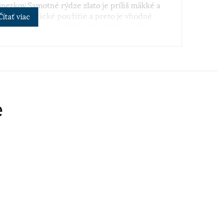
perkov.Samotné rýdze zlato je príliš mäkké a
i pre praktické použitie a preto je vhodné
Čítať viac
 je v obľube najmä biele zlato. Obsah zlata v
sa vyjadruje v karátoch. 14 karátové zlato je
 šperkov.
e