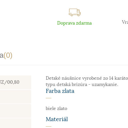
Vr
Doprava zdarma
a
(0)
Detské náušnice vyrobené zo 14 karáto
UZ/00,80
typu detská brizúra - uzamykanie.
Farba zlata
biele zlato
Materiál