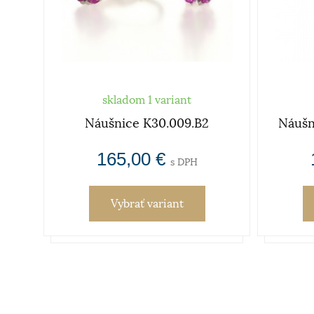
skladom 1 variant
E
Náušnice K30.009.B2
Náušn
165,00 €
s DPH
Vybrať variant