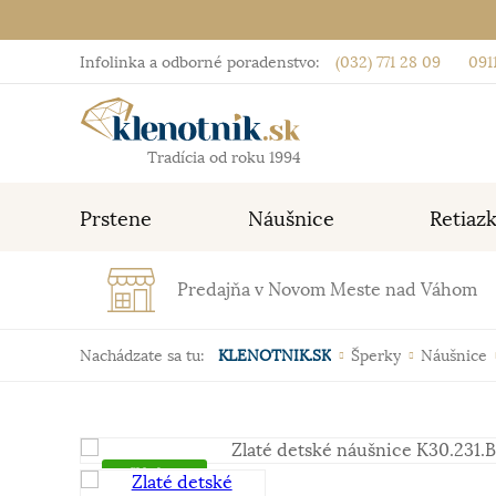
Infolinka a odborné poradenstvo:
(032) 771 28 09
0911
Tradícia od roku 1994
Prstene
Náušnice
Retiaz
Predajňa v Novom Meste nad Váhom
Nachádzate sa tu:
KLENOTNIK.SK
Šperky
Náušnice
Skladom