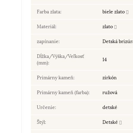
Farba zlata:
biele zlato
Materiál:
zlato
zapínanie:
Detská brizú
Dĺžka/Výška/Veľkosť
14
(mm):
Primárny kameň:
zirkón
Primárny kameň (farba):
ružová
Určenie:
detské
Štýl:
Detské