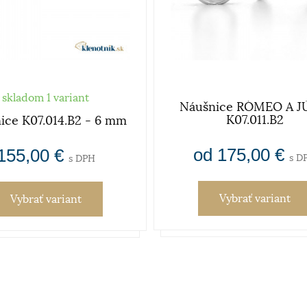
skladom 1 variant
Náušnice RÓMEO A J
K07.011.B2
ice K07.014.B2 - 6 mm
od 175,00 €
155,00 €
s D
s DPH
Vybrať variant
Vybrať variant