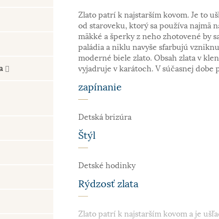
Zlato patrí k najstarším kovom. Je to uš
od staroveku, ktorý sa používa najmä n
mäkké a šperky z neho zhotovené by sa
paládia a niklu navyše sfarbujú vzniknu
moderné biele zlato. Obsah zlata v kle
ra
vyjadruje v karátoch. V súčasnej dobe 
zapínanie
Detská brizúra
Štýl
Detské hodinky
Rýdzosť zlata
Zlato patrí k najstarším kovom a je ušľa