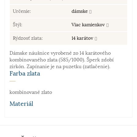
Určenie:
dámske
Štýl:
Viac kamienkov
Rýdzosť zlata:
14 karátov
Dámske náušnice vyrobené zo 14 karátového
kombinovaného zlata (585/1000). Šperk zdobí
zirkón. Zapínanie je na puzetku (zatlačenie).
Farba zlata
kombinované zlato
Materiál
Zlato patrí k najstarším kovom. Je to ušľachtilý, žltý,
stály a veľmi kujný kov známy už od staroveku, ktorý
sa používa najmä na výrobu šperkov. Samotné rýdze