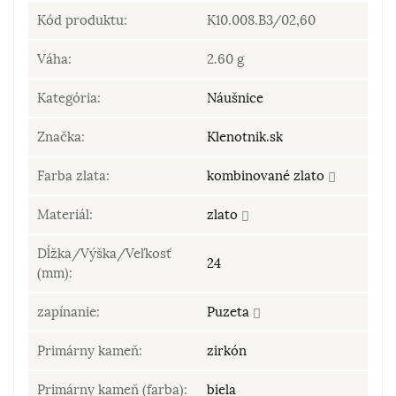
Kód produktu:
K10.008.B3/02,60
Váha:
2.60 g
Kategória:
Náušnice
Značka:
Klenotnik.sk
Farba zlata:
kombinované zlato
Materiál:
zlato
Dĺžka/Výška/Veľkosť
24
(mm):
zapínanie:
Puzeta
Primárny kameň:
zirkón
Primárny kameň (farba):
biela