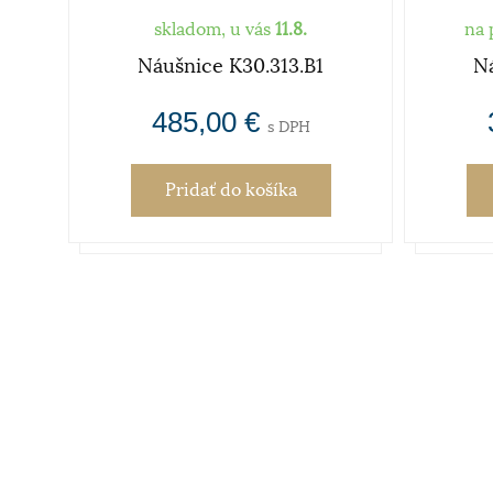
skladom, u vás
11.8.
na 
Náušnice K30.313.B1
Ná
485,00 €
s DPH
Pridať
do košíka