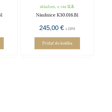
skladom, u vás
11.8.
B1
Náušnice K30.016.B1
Náušn
245,00 €
s DPH
Pridať
do košíka