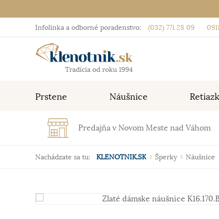
Infolinka a odborné poradenstvo:
(032) 771 28 09
0911
Tradícia od roku 1994
Prstene
Náušnice
Retiaz
Predajňa v Novom Meste nad Váhom
Nachádzate sa tu:
KLENOTNIK.SK
Šperky
Náušnice