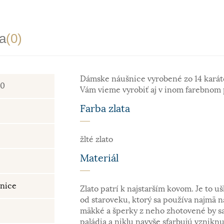
a
(0)
Dámske náušnice vyrobené zo 14 karáto
80
Vám vieme vyrobiť aj v inom farebnom 
Farba zlata
žlté zlato
Materiál
nice
Zlato patrí k najstarším kovom. Je to uš
od staroveku, ktorý sa používa najmä n
mäkké a šperky z neho zhotovené by sa
paládia a niklu navyše sfarbujú vzniknu