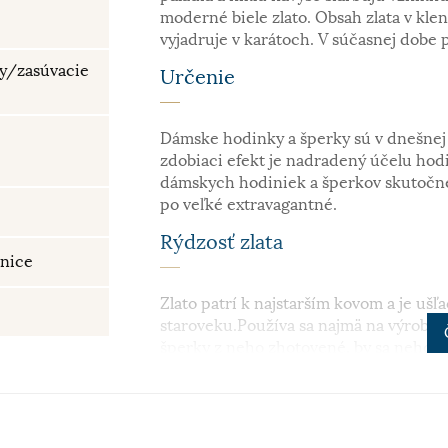
moderné biele zlato. Obsah zlata v kle
vyjadruje v karátoch. V súčasnej dobe 
hy/zasúvacie
Určenie
Dámske hodinky a šperky sú v dnešnej 
zdobiaci efekt je nadradený účelu hodin
dámskych hodiniek a šperkov skutočne
po veľké extravagantné.
Rýdzosť zlata
nice
Zlato patrí k najstarším kovom a je ušľa
staroveku.Používa sa najmä na výrobu š
šperky z neho zhotovené, by sa nehodil
najmä na investičné účely. V súčasnosti
klenotníckych zliatinách alebo rýdzosť 
najpoužívanejšie z hľadiska trvácnosti