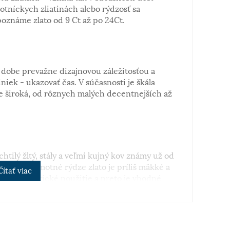
notníckych zliatinách alebo rýdzosť sa
poznáme zlato od 9 Ct až po 24Ct.
dobe prevažne dizajnovou záležitosťou a
iek - ukazovať čas. V súčasnosti je škála
 široká, od rôznych malých decentnejších až
chtilý žltý, stály a veľmi kujný kov známy už od
perkov.Samotné rýdze zlato je príliš mäkké a
Čítať viac
i pre praktické použitie a preto je vhodné
 je v obľube najmä biele zlato. Obsah zlata v
sa vyjadruje v karátoch. 14 karátové zlato je
 šperkov.