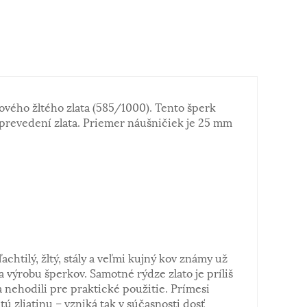
vého žltého zlata (585/1000). Tento šperk
prevedení zlata. Priemer náušničiek je 25 mm
ľachtilý, žltý, stály a veľmi kujný kov známy už
a výrobu šperkov. Samotné rýdze zlato je príliš
 nehodili pre praktické použitie. Prímesi
tú zliatinu – vzniká tak v súčasnosti dosť