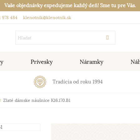
Vaše objednávky expedujeme každý deň! Sme tu pre Vás.
 978 484
klenotnik@klenotnik.sk
ky
Prívesky
Náramky
Náh
Tradícia od roku 1994
Zlaté dámske náušnice K16.170.B1