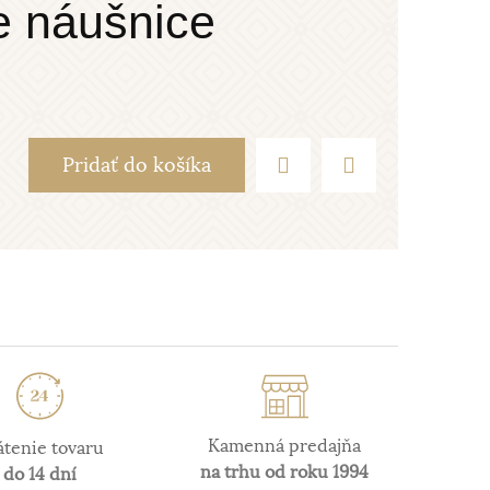
e náušnice
Pridať do košíka
Kamenná predajňa
átenie tovaru
na trhu od roku 1994
do 14 dní