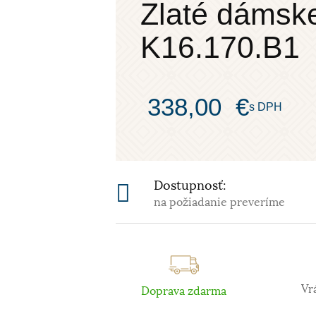
Zlaté dámsk
K16.170.B1
338,00
€
s DPH
Dostupnosť:
na požiadanie preveríme
Vr
Doprava zdarma