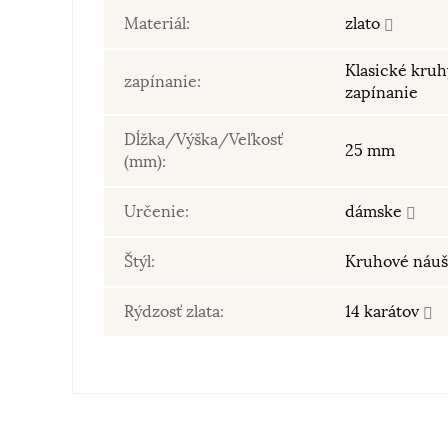
Materiál:
zlato
Klasické kru
zapínanie:
zapínanie
Dĺžka/Výška/Veľkosť
25 mm
(mm):
Určenie:
dámske
Štýl:
Kruhové náuš
Rýdzosť zlata:
14 karátov