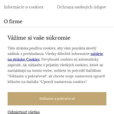
Informácie o cookies
Ochrana osobných údajov
O firme
Vážime si vaše súkromie
Personalizovaný šperk
O nás
Táto stránka používa cookies, aby vám ponúkla skvelý
Kontakt
zážitok z prehliadania. Všetky dôležité informácie
nájdete
na stránke Cookies
. Nevyhnuté cookies sú automaticky
zapnuté. Ak súhlasíte s prijatím všetkých cookies, ktoré sa
Sme rodinná firma a zameriavame sa na predaj hodiniek
nachádzajú na tomto webe, môžete to potvrdiť tlačidlom
a šperkov od roku 1994.
“Súhlasím a pokračovať", ak chcete svoje nastavenia upraviť
Pozrite sa na naše ďaľšie web stránky.
kliknite na tlačidlo “Upraviť nastavenia cookies".
Súhlasím a pokračovať
Odmietnuť všetko
Všetky práva vyhradené
© 2026 Klenotnik.sk