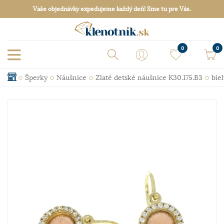
Vaše objednávky expedujeme každý deň! Sme tu pre Vás.
0
0
Šperky
Náušnice
Zlaté detské náušnice K30.175.B3
biel