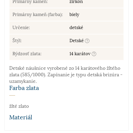
Primárny kameň:
zirkón
Primárny kameň (farba):
biely
Určenie:
detské
Štýl:
Detské
Rýdzosť zlata:
14 karátov
Detské náušnice vyrobené zo 14 karátového žltého
zlata (585/1000). Zapínanie je typu detská brizúra -
uzamykanie.
Farba zlata
žlté zlato
Materiál