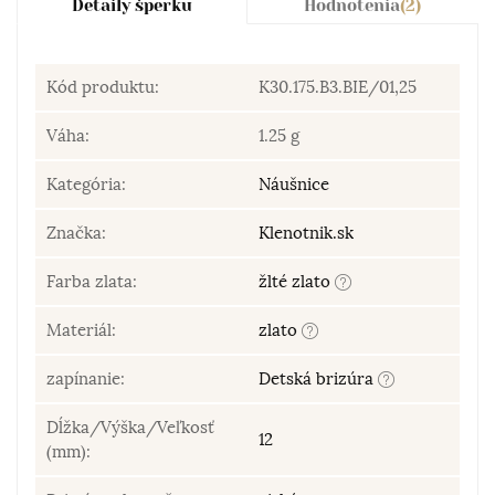
Detaily šperku
Hodnotenia
(2)
Kód produktu:
K30.175.B3.BIE/01,25
Váha:
1.25 g
Kategória:
Náušnice
Značka:
Klenotnik.sk
Farba zlata:
žlté zlato
Materiál:
zlato
zapínanie:
Detská brizúra
Dĺžka/Výška/Veľkosť
12
(mm):