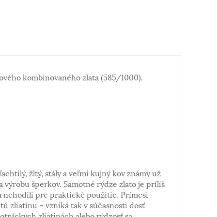
ového kombinovaného zlata (585/1000).
ľachtilý, žltý, stály a veľmi kujný kov známy už
a výrobu šperkov. Samotné rýdze zlato je príliš
 nehodili pre praktické použitie. Prímesi
tú zliatinu – vzniká tak v súčasnosti dosť
notníckych zliatinách alebo rýdzosť sa