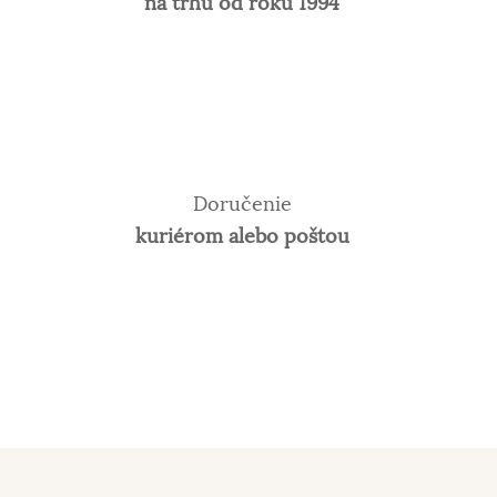
na trhu od roku 1994
Doručenie
kuriérom alebo poštou