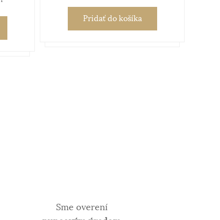
Pridať
do košíka
Sme overení