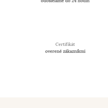
odosielame do 24 hodín
Certifikát
overené zákazníkmi