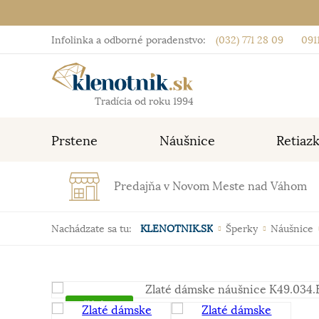
Infolinka a odborné poradenstvo:
(032) 771 28 09
0911
Tradícia od roku 1994
Prstene
Náušnice
Retiaz
Predajňa v Novom Meste nad Váhom
Nachádzate sa tu:
KLENOTNIK.SK
Šperky
Náušnice
Skladom