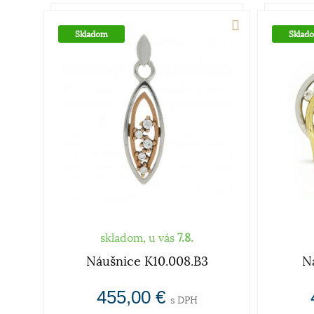
Skladom
Sklad
skladom, u vás
7.8.
Náušnice K10.008.B3
N
455,00 €
s DPH