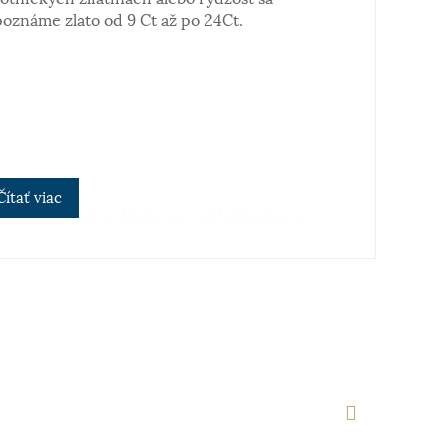
poznáme zlato od 9 Ct až po 24Ct.
Čítať viac
dobe prevažne dizajnovou záležitosťou a
iek - ukazovať čas. V súčasnosti je škála
 široká, od rôznych malých decentnejších až