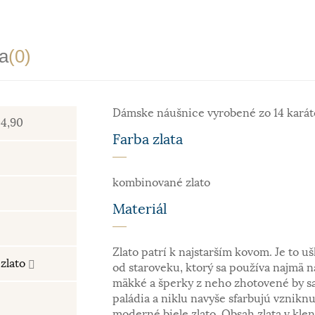
a
(0)
Dámske náušnice vyrobené zo 14 karát
4,90
Farba zlata
kombinované zlato
Materiál
Zlato patrí k najstarším kovom. Je to uš
zlato
od staroveku, ktorý sa používa najmä n
mäkké a šperky z neho zhotovené by sa
paládia a niklu navyše sfarbujú vzniknu
moderné biele zlato. Obsah zlata v kle