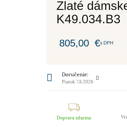
Zlaté dámsk
K49.034.B3
805,00
€
s DPH
Doručenie:
Piatok 7.8.2026
Vr
Doprava zdarma