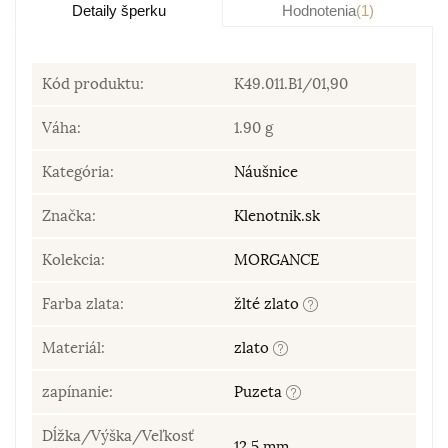
Detaily šperku
Hodnotenia
(1)
Kód produktu:
K49.011.B1/01,90
Váha:
1.90 g
Kategória:
Náušnice
Značka:
Klenotnik.sk
Kolekcia:
MORGANCE
Farba zlata:
žlté zlato
Materiál:
zlato
zapínanie:
Puzeta
Dĺžka/Výška/Veľkosť
12,5 mm