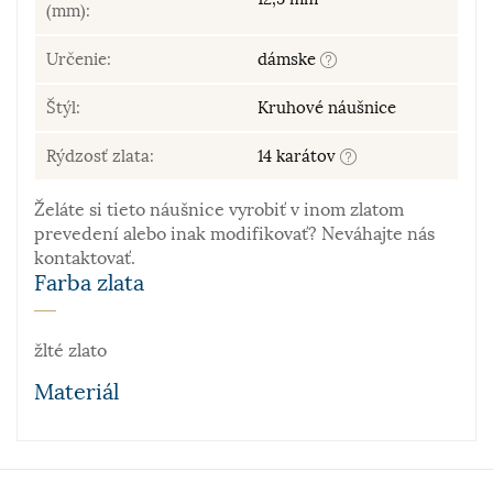
(mm):
Určenie:
dámske
Štýl:
Kruhové náušnice
Rýdzosť zlata:
14 karátov
Želáte si tieto náušnice vyrobiť v inom zlatom
prevedení alebo inak modifikovať? Neváhajte nás
kontaktovať.
Farba zlata
žlté zlato
Materiál
Zlato patrí k najstarším kovom. Je to ušľachtilý, žltý,
stály a veľmi kujný kov známy už od staroveku, ktorý