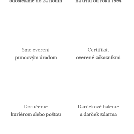
odosielame do 24 hodín
na trhu od roku 1994
Sme overení
Certifikát
puncovým úradom
overené zákazníkmi
Doručenie
Darčekové balenie
kuriérom alebo poštou
a darček zdarma