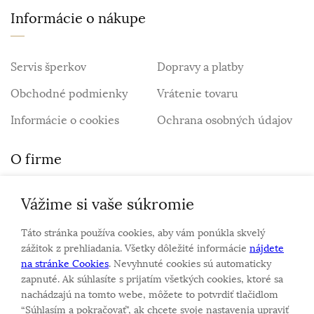
Informácie o nákupe
Servis šperkov
Dopravy a platby
Obchodné podmienky
Vrátenie tovaru
Informácie o cookies
Ochrana osobných údajov
O firme
Vážime si vaše súkromie
Personalizovaný šperk
O nás
Táto stránka používa cookies, aby vám ponúkla skvelý
Kontakt
zážitok z prehliadania. Všetky dôležité informácie
nájdete
na stránke Cookies
. Nevyhnuté cookies sú automaticky
zapnuté. Ak súhlasíte s prijatím všetkých cookies, ktoré sa
Sme rodinná firma a zameriavame sa na predaj hodiniek
nachádzajú na tomto webe, môžete to potvrdiť tlačidlom
a šperkov od roku 1994.
“Súhlasím a pokračovať", ak chcete svoje nastavenia upraviť