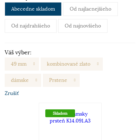
Abecedne skladom
Od najlacnejšieho
Od najdrahšieho
Od najnovšieho
Váš výber:
49 mm
kombinované zlato
dámske
Prstene
Zrušiť
Skladom