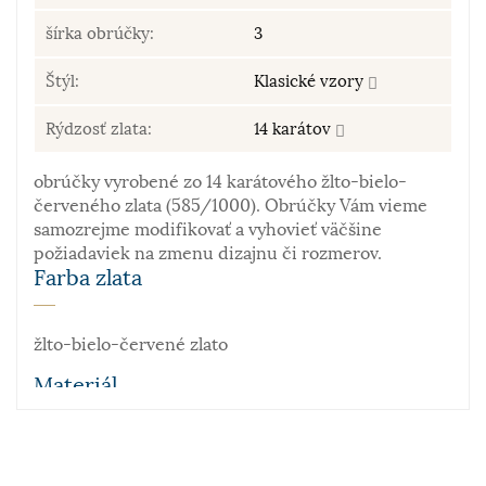
šírka obrúčky:
3
Štýl:
Klasické vzory
Rýdzosť zlata:
14 karátov
obrúčky vyrobené zo 14 karátového žlto-bielo-
červeného zlata (585/1000). Obrúčky Vám vieme
samozrejme modifikovať a vyhovieť väčšine
požiadaviek na zmenu dizajnu či rozmerov.
Farba zlata
žlto-bielo-červené zlato
Materiál
Zlato patrí k najstarším kovom. Je to ušľachtilý, žltý,
stály a veľmi kujný kov známy už od staroveku, ktorý