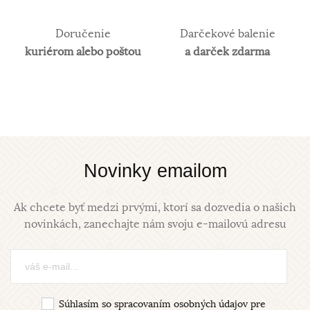
šperky z neho zhotovené, by sa nehodili pre
praktické použitie a preto je vhodné najmä na
investičné účely. V súčasnosti je v obľube najmä
Doručenie
Darčekové balenie
biele zlato. Obsah zlata v klenotníckych zliatinách
kuriérom alebo poštou
a darček zdarma
alebo rýdzosť sa vyjadruje v karátoch. 14 karátové
zlato je najpoužívanejšie z hľadiska trvácnosti
šperkov.
Novinky emailom
Ak chcete byť medzi prvými, ktorí sa dozvedia o našich
novinkách, zanechajte nám svoju e-mailovú adresu
Súhlasím so spracovaním osobných údajov pre