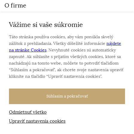
O firme
Vážime si vaše súkromie
Personalizovaný šperk
O nás
Táto stránka používa cookies, aby vám ponúkla skvelý
Kontakt
zážitok z prehliadania. Všetky dôležité informácie
nájdete
na stránke Cookies
. Nevyhnuté cookies sú automaticky
zapnuté. Ak súhlasíte s prijatím všetkých cookies, ktoré sa
Sme rodinná firma a zameriavame sa na predaj hodiniek
nachádzajú na tomto webe, môžete to potvrdiť tlačidlom
a šperkov od roku 1994.
“Súhlasím a pokračovať", ak chcete svoje nastavenia upraviť
Pozrite sa na naše ďaľšie web stránky.
kliknite na tlačidlo “Upraviť nastavenia cookies".
Súhlasím a pokračovať
Odmietnuť všetko
Všetky práva vyhradené
© 2026 Klenotnik.sk
Tvorba e-shopov
od
Blueweb s.r.o.
Upraviť nastavenia cookies
Sme registrovaní na
puncovom úrade SR