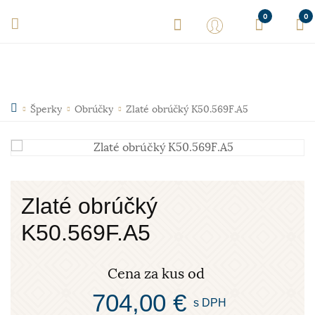
0
0
Šperky
Obrúčky
Zlaté obrúčký K50.569F.A5
Zlaté obrúčký
K50.569F.A5
Cena za kus od
704,00 €
s DPH