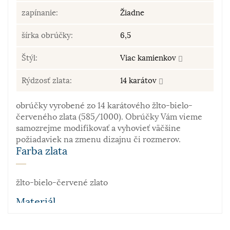
zapínanie:
Žiadne
šírka obrúčky:
6,5
Štýl:
Viac kamienkov
Rýdzosť zlata:
14 karátov
obrúčky vyrobené zo 14 karátového žlto-bielo-
červeného zlata (585/1000). Obrúčky Vám vieme
samozrejme modifikovať a vyhovieť väčšine
požiadaviek na zmenu dizajnu či rozmerov.
Farba zlata
žlto-bielo-červené zlato
Materiál