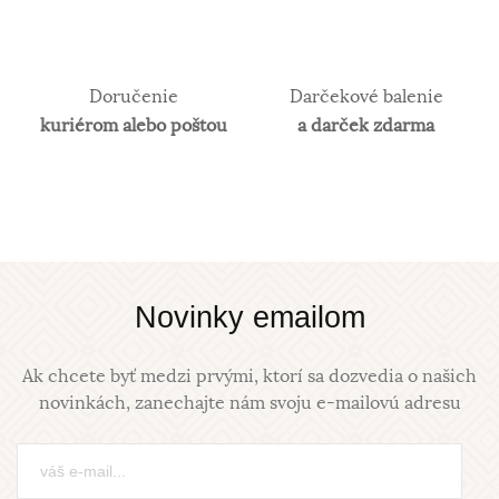
šperkov.Samotné rýdze zlato je príliš mäkké a
šperky z neho zhotovené, by sa nehodili pre
praktické použitie a preto je vhodné najmä na
investičné účely. V súčasnosti je v obľube najmä
Doručenie
Darčekové balenie
biele zlato. Obsah zlata v klenotníckych zliatinách
kuriérom alebo poštou
a darček zdarma
alebo rýdzosť sa vyjadruje v karátoch. 14 karátové
zlato je najpoužívanejšie z hľadiska trvácnosti
šperkov.
Novinky emailom
Ak chcete byť medzi prvými, ktorí sa dozvedia o našich
novinkách, zanechajte nám svoju e-mailovú adresu