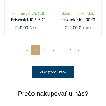
skladom, u vás
11.8.
skladom, u vás
11.8.
Prívesok K10.398.C1
Prívesok K10.400.C1
249,00 €
219,00 €
s DPH
s DPH
…
«
1
2
3
5
»
Viac produktov
Prečo nakupovať u nás?