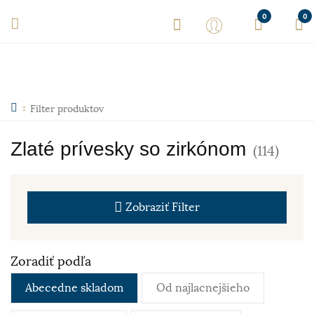
0
0
Filter produktov
Zlaté prívesky so zirkónom
(114)
Zobraziť
Filter
Zoradiť podľa
Abecedne skladom
Od najlacnejšieho