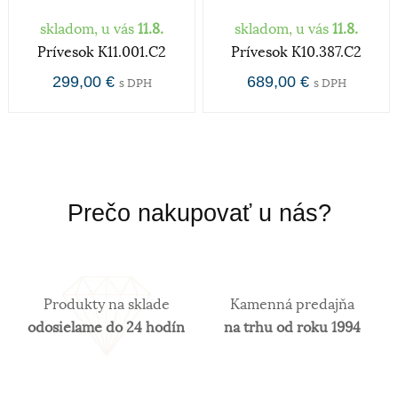
skladom, u vás
11.8.
skladom, u vás
11.8.
Zlato patrí k najstarším kovom a je ušľachtilý žltý,
Prívesok K11.001.C2
Prívesok K10.387.C2
stály a veľmi kujný kov známy už od
staroveku.Používa sa najmä na výrobu
299,00 €
689,00 €
s DPH
s DPH
šperkov.Samotné rýdze zlato je príliš mäkké a
šperky z neho zhotovené, by sa nehodili pre
praktické použitie a preto je vhodné najmä na
investičné účely. V súčasnosti je v obľube najmä
biele zlato. Obsah zlata v klenotníckych zliatinách
alebo rýdzosť sa vyjadruje v karátoch. 14 karátové
Prečo nakupovať u nás?
zlato je najpoužívanejšie z hľadiska trvácnosti
šperkov.
Produkty na sklade
Kamenná predajňa
odosielame do 24 hodín
na trhu od roku 1994