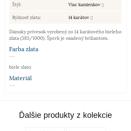
Štýl:
Viac kamienkov
Rýdzosť zlata:
14 karátov
Dámsky prívesok vyrobený zo 14 karátového bieleho
zlata (585/1000). Šperk je osadený briliantom.
Farba zlata
biele zlato
Materiál
Zlato patrí k najstarším kovom. Je to ušľachtilý, žltý,
stály a veľmi kujný kov známy už od staroveku, ktorý
sa používa najmä na výrobu šperkov. Samotné rýdze
Ďalšie produkty z kolekcie
zlato je príliš mäkké a šperky z neho zhotovené by
sa nehodili pre praktické použitie. Prímesi paládia
a niklu navyše sfarbujú vzniknutú zliatinu – vzniká