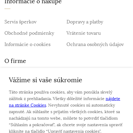
Informácie o nákupe
Servis šperkov
Dopravy a platby
Obchodné podmienky
Vrátenie tovaru
Informácie o cookies
Ochrana osobných údajov
O firme
Vážime si vaše súkromie
Personalizovaný šperk
O nás
Táto stránka používa cookies, aby vám ponúkla skvelý
Kontakt
zážitok z prehliadania. Všetky dôležité informácie
nájdete
na stránke Cookies
. Nevyhnuté cookies sú automaticky
zapnuté. Ak súhlasíte s prijatím všetkých cookies, ktoré sa
Sme rodinná firma a zameriavame sa na predaj hodiniek
nachádzajú na tomto webe, môžete to potvrdiť tlačidlom
a šperkov od roku 1994.
“Súhlasím a pokračovať", ak chcete svoje nastavenia upraviť
Pozrite sa na naše ďaľšie web stránky.
kliknite na tlačidlo “Upraviť nastavenia cookies".