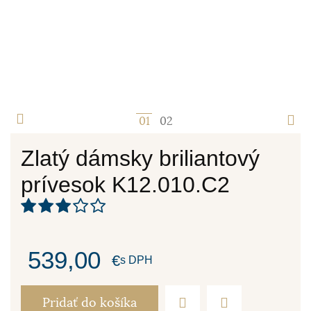
1
2
Zlatý dámsky briliantový
prívesok K12.010.C2
539,00
€
s DPH
Pridať do košíka