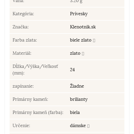
Váha:
3.20 g
Kategória:
Prívesky
Značka:
Klenotnik.sk
Farba zlata:
biele zlato
Materiál:
zlato
Dĺžka/Výška/Veľkosť
24
(mm):
zapínanie:
Žiadne
Primárny kameň:
brilianty
Primárny kameň (farba):
biela
Určenie:
dámske