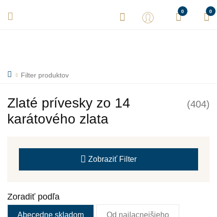
Vaše objednávky expedujeme každý deň! Sme tu pre Vás.
0
0
Filter produktov
Zlaté prívesky zo 14
(404)
karátového zlata
Zobraziť
Filter
Zoradiť podľa
Abecedne skladom
Od najlacnejšieho