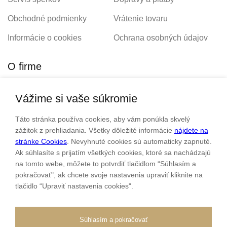
Obchodné podmienky
Vrátenie tovaru
Informácie o cookies
Ochrana osobných údajov
O firme
Vážime si vaše súkromie
Personalizovaný šperk
O nás
Táto stránka používa cookies, aby vám ponúkla skvelý
Kontakt
zážitok z prehliadania. Všetky dôležité informácie
nájdete na
stránke Cookies
. Nevyhnuté cookies sú automaticky zapnuté.
Ak súhlasíte s prijatím všetkých cookies, ktoré sa nachádzajú
Sme rodinná firma a zameriavame sa na predaj hodiniek a
na tomto webe, môžete to potvrdiť tlačidlom “Súhlasím a
šperkov od roku 1994.
pokračovať", ak chcete svoje nastavenia upraviť kliknite na
tlačidlo “Upraviť nastavenia cookies".
Pozrite sa na naše ďaľšie web stránky.
Súhlasím a pokračovať