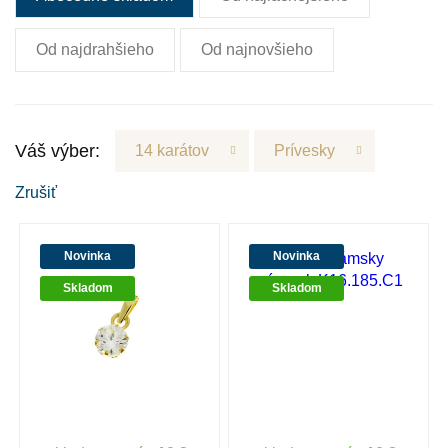
Od najdrahšieho
Od najnovšieho
Váš výber:
14 karátov
Prívesky
Zrušiť
Novinka
Novinka
Skladom
Skladom