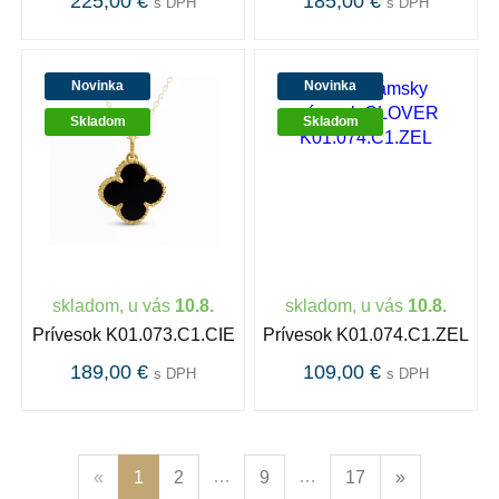
225,00 €
185,00 €
s DPH
s DPH
Novinka
Novinka
Skladom
Skladom
skladom, u vás
10.8.
skladom, u vás
10.8.
Prívesok K01.073.C1.CIE
Prívesok K01.074.C1.ZEL
189,00 €
109,00 €
s DPH
s DPH
…
…
«
1
2
9
17
»