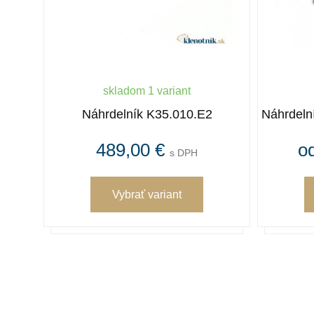
skladom 1 variant
Náhrdelník K35.010.E2
Náhrdel
489,00 €
o
s DPH
Vybrať variant