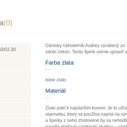
a
(0)
Dámsky náhrdelník Audrey vyrobený zo 1
50/02,30
zdobí zirkón. Tento šperk vieme upraviť a
Farba zlata
biele zlato
Materiál
Zlato patrí k najstarším kovom. Je to ušľa
staroveku, ktorý sa používa najmä na výr
a šperky z neho zhotovené by sa nehodili
navyše sfarbujú vzniknutú zliatinu – vzni