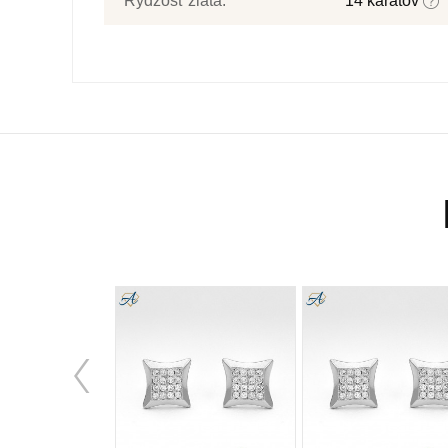
Rýdzosť zlata:
14 karátov