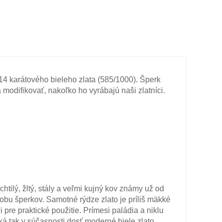
4 karátového bieleho zlata (585/1000). Šperk
 modifikovať, nakoľko ho vyrábajú naši zlatníci.
chtilý, žltý, stály a veľmi kujný kov známy už od
obu šperkov. Samotné rýdze zlato je príliš mäkké
 pre praktické použitie. Prímesi paládia a niklu
ká tak v súčasnosti dosť moderné biele zlato.