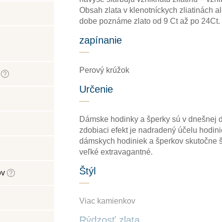
Obsah zlata v klenotníckych zliatinách a
dobe poznáme zlato od 9 Ct až po 24Ct.
zapínanie
Perový krúžok
k
Určenie
Dámske hodinky a šperky sú v dnešnej d
zdobiaci efekt je nadradený účelu hodini
dámskych hodiniek a šperkov skutočne š
veľké extravagantné.
Štýl
ov
Viac kamienkov
Rýdzosť zlata