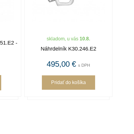
skladom, u vás
10.8.
51.E2 -
Náh
Náhrdelník K30.246.E2
495,00 €
s DPH
Pridať
do košíka