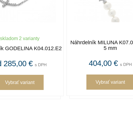
skladom 2 varianty
Náhrdelník MILUNA K07.0
5 mm
ník GODELINA K04.012.E2
404,00 €
d 285,00 €
s DPH
s DPH
Vybrať variant
Vybrať variant