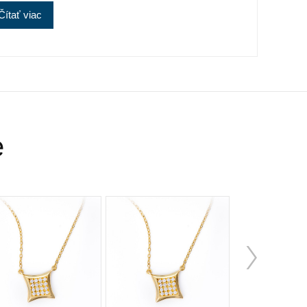
Čítať viac
tilý žltý, stály a veľmi kujný kov známy už od
erkov.Samotné rýdze zlato je príliš mäkké a
pre praktické použitie a preto je vhodné najmä
ľube najmä biele zlato. Obsah zlata v
 vyjadruje v karátoch. 14 karátové zlato je
perkov.
e