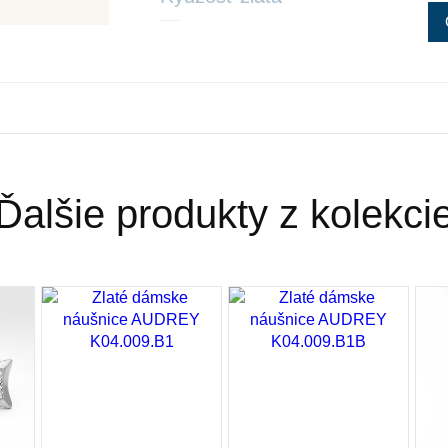
Zlato patrí k najstarším kovom a je ušľach
staroveku.Používa sa najmä na výrobu šp
šperky z neho zhotovené, by sa nehodili 
na investičné účely. V súčasnosti je v ob
klenotníckych zliatinách alebo rýdzosť sa
najpoužívanejšie z hľadiska trvácnosti š
Ďalšie produkty z kolekci