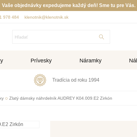
Vaše objednávky expedujeme každý deň! Sme tu pre Vás.
1 978 484
klenotnik@klenotnik.sk
ky
Prívesky
Náramky
Náh
Tradícia od roku 1994
ky
Zlatý dámsky náhrdelník AUDREY K04.009.E2 Zirkón