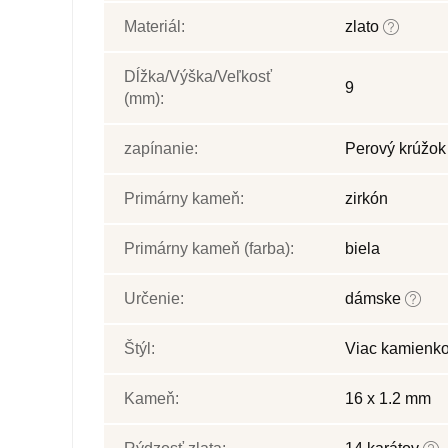
Materiál:
zlato
Dĺžka/Výška/Veľkosť
9
(mm):
zapínanie:
Perový krúžo
Primárny kameň:
zirkón
Primárny kameň (farba):
biela
Určenie:
dámske
Štýl:
Viac kamienk
Kameň:
16 x 1.2 mm