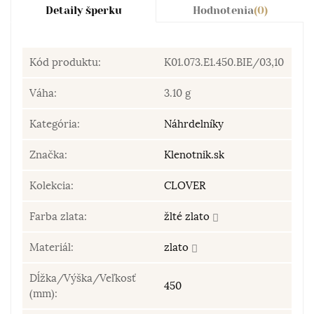
Detaily šperku
Hodnotenia
(0)
Kód produktu:
K01.073.E1.450.BIE/03,10
Váha:
3.10 g
Kategória:
Náhrdelníky
Značka:
Klenotnik.sk
Kolekcia:
CLOVER
Farba zlata:
žlté zlato
Materiál:
zlato
Dĺžka/Výška/Veľkosť
450
(mm):