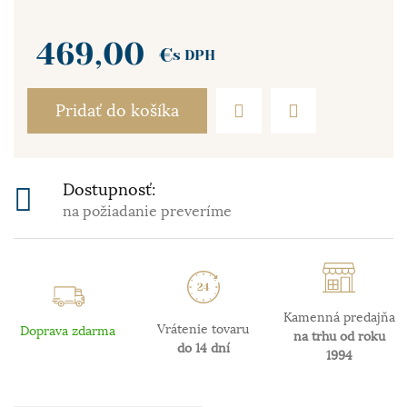
469,00
€
s DPH
Pridať do košíka
Dostupnosť:
na požiadanie preveríme
Kamenná predajňa
Vrátenie tovaru
Doprava zdarma
na trhu od roku
do 14 dní
1994