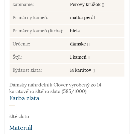
zapínanie:
Perový krúžok
Primárny kameň:
matka perál
Primárny kameň (farba):
biela
Určenie:
dámske
Štýl:
1 kameň
Rýdzosť zlata:
14 karátov
Dámsky náhrdelník Clover vyrobený zo 14
karátového žltého zlata (585/1000).
Farba zlata
žlté zlato
Materiál