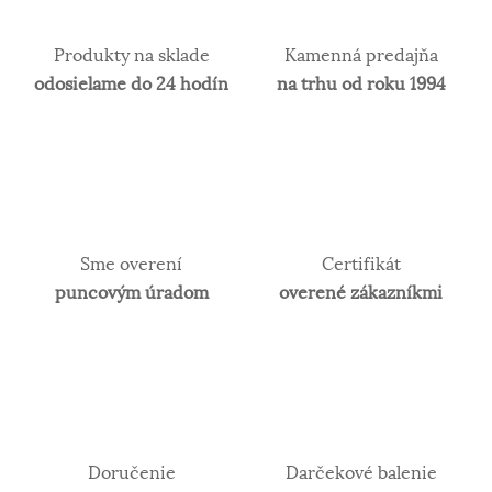
biele zlato. Obsah zlata v klenotníckych zliatinách
alebo rýdzosť sa vyjadruje v karátoch. 14 karátové
zlato je najpoužívanejšie z hľadiska trvácnosti
Produkty na sklade
Kamenná predajňa
šperkov.
odosielame do 24 hodín
na trhu od roku 1994
Sme overení
Certifikát
puncovým úradom
overené zákazníkmi
Doručenie
Darčekové balenie